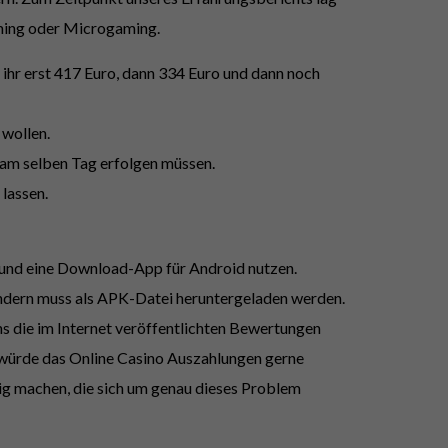
aming oder Microgaming.
 ihr erst 417 Euro, dann 334 Euro und dann noch
 wollen.
 am selben Tag erfolgen müssen.
lassen.
und eine Download-App für Android nutzen.
sondern muss als APK-Datei heruntergeladen werden.
ns die im Internet veröffentlichten Bewertungen
s würde das Online Casino Auszahlungen gerne
ig machen, die sich um genau dieses Problem