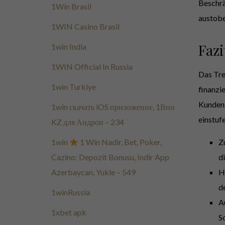
Beschrä
1Win Brasil
austobe
1WIN Casino Brasil
Faz
1win India
1WIN Official In Russia
Das Tre
1win Turkiye
finanzi
Kundens
1win скачать iOS приложение, 1Вин
einstufe
KZ для Андрои – 234
1win
1 Win Nadir, Bet, Poker,
Z
Cazino: Depozit Bonusu, Indir App
di
Azerbaycan, Yukle – 549
H
d
1winRussia
A
1xbet apk
S