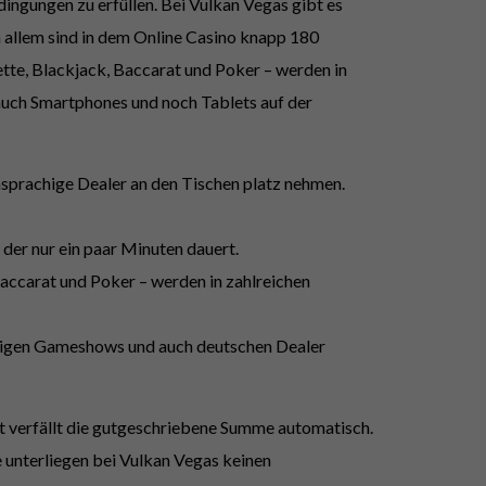
ingungen zu erfüllen. Bei Vulkan Vegas gibt es
in allem sind in dem Online Casino knapp 180
tte, Blackjack, Baccarat und Poker – werden in
 auch Smartphones und noch Tablets auf der
hsprachige Dealer an den Tischen platz nehmen.
 der nur ein paar Minuten dauert.
accarat und Poker – werden in zahlreichen
paßigen Gameshows und auch deutschen Dealer
t verfällt die gutgeschriebene Summe automatisch.
unterliegen bei Vulkan Vegas keinen