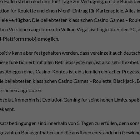
en Fällen stehen euch nur fünf Tage zur Verfügung, um die Bonusbed
ktion für Roulette und einen Menü-Eintrag für Kartenspiele. Alles 
iele verfügbar. Die beliebtesten klassischen Casino Games – Roule
chen Versionen angeboten. In Vulkan Vegas ist Login über den PC,
-Plattform mobile möglich.
ositiv kann aber festgehalten werden, dass vereinzelt auch deutsc
ese funktioniert mit allen Betriebssystemen, ist also sehr flexibel.
as Anlegen eines Casino-Kontos ist ein ziemlich einfacher Prozess,
ie beliebtesten klassischen Casino Games – Roulette, Blackjack, B
ersionen angeboten.
bsolut, immerhin ist Evolution Gaming für seine hohen Limits, s
ekannt.
atzbedingungen sind innerhalb von 5 Tagen zu erfüllen, denn sons
gezahlten Bonusguthaben und die aus ihnen entstandenen Gewinne 