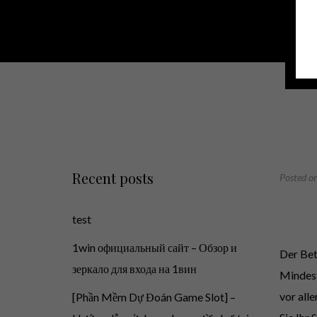
Recent posts
Posted o
test
1win официальный сайт – Обзор и
Der Bet
зеркало для входа на 1вин
Mindest
vor all
[Phần Mềm Dự Đoán Game Slot] –