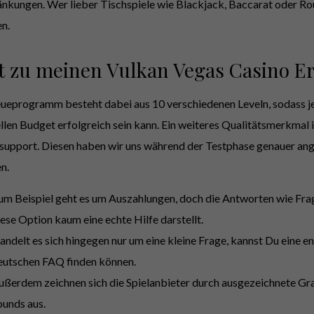
nkungen. Wer lieber Tischspiele wie Blackjack, Baccarat oder Roul
n.
it zu meinen Vulkan Vegas Casino E
ueprogramm besteht dabei aus 10 verschiedenen Leveln, sodass je
ellen Budget erfolgreich sein kann. Ein weiteres Qualitätsmerkmal
upport. Diesen haben wir uns während der Testphase genauer ang
n.
um Beispiel geht es um Auszahlungen, doch die Antworten wie Frag
ese Option kaum eine echte Hilfe darstellt.
andelt es sich hingegen nur um eine kleine Frage, kannst Du eine 
eutschen FAQ finden können.
ußerdem zeichnen sich die Spielanbieter durch ausgezeichnete Gra
ounds aus.