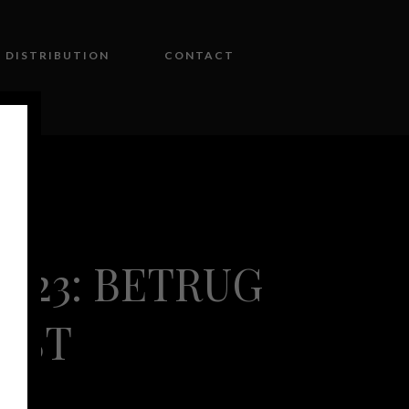
DISTRIBUTION
CONTACT
023: BETRUG
EST