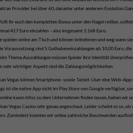
ahl an Provider bei über 60, darunter unter anderem Evolution G
ollt ihr euch den kompletten Bonus unter den Nagel reißen, solltet
inmal 417 Euro einzahlen – also insgesamt 1.168 Euro.
ie spielen online am Tisch und können teilnehmen und weg wann sie
ie Voraussetzung sind 5 Guthabeneinzahlungen ab 10,00 Euro, die
eim Thema Auszahlungen müssen Spieler ihre Identität überprüfen 
in sehr wichtiger Aspekt sind die Zahlungsmöglichkeiten.
kan Vegas können Smartphone- sowie Tablet-User eine Web-App 
ngs ist die native App nicht im Play Store von Google verfügbar, 
 online kaum Infos zu dem Unternehmen finden lassen, haben wir u
kan Vegas Casino sehr genau angeschaut. Leider scheint es so, al
rn. Zumindest konnten wir online zahlreiche Beschwerden ausfind