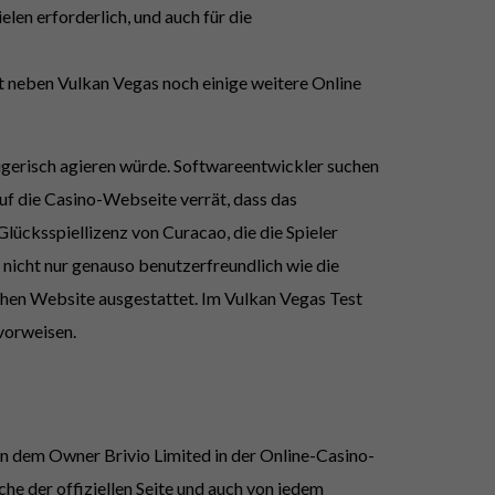
len erforderlich, und auch für die
t neben Vulkan Vegas noch einige weitere Online
gerisch agieren würde. Softwareentwickler suchen
 auf die Casino-Webseite verrät, dass das
Glücksspiellizenz von Curacao, die die Spieler
 nicht nur genauso benutzerfreundlich wie die
chen Website ausgestattet. Im Vulkan Vegas Test
vorweisen.
on dem Owner Brivio Limited in der Online-Casino-
e der offiziellen Seite und auch von jedem