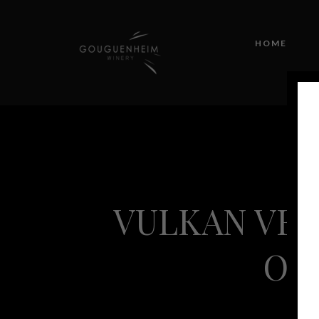
HOME
VULKAN VEG
OD