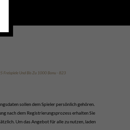
Freispiele Und Bis Zu 1000 Bonu - 823
ungsdaten sollen dem Spieler persönlich gehören.
hlung nach dem Registrierungsprozess erhalten Sie
zlich. Um das Angebot für alle zu nutzen, laden