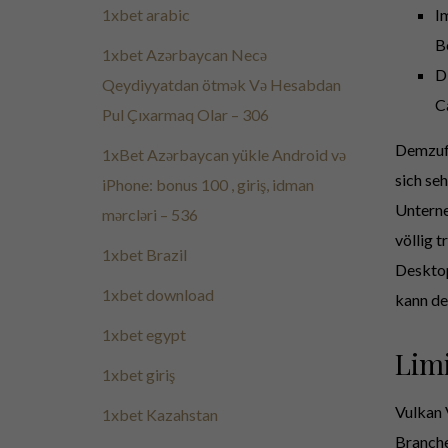
1xbet arabic
I
B
1xbet Azərbaycan Necə
D
Qeydiyyatdan ötmək Və Hesabdan
C
Pul Çıxarmaq Olar – 306
Demzufo
1xBet Azərbaycan yükle Android və
sich se
iPhone: bonus 100 , giriş, idman
Unterneh
mərcləri – 536
völlig 
1xbet Brazil
Desktop
1xbet download
kann de
1xbet egypt
Lim
1xbet giriş
Vulkan 
1xbet Kazahstan
Branche