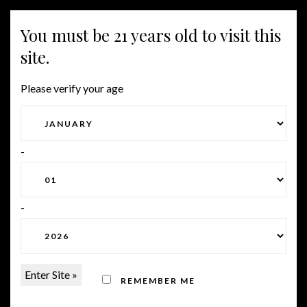
You must be 21 years old to visit this
Togg
site.
navig
Please verify your age
MOSTBET APK
-
-
Mostbet Uz Узбекистан Букмекер,
Казино, Приложени
REMEMBER ME
By
Roman