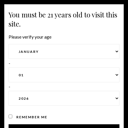
You must be 21 years old to visit this
Togg
site.
navig
Please verify your age
VULKAN VEGAS BONUS
CODE 50 FREISPIELE
-
FÜR KUNDEN 2022
-
Posted on January 15, 2024
by
Roman
in
Vulkan Vegas Promo Code
Dezember 2023: 125 Freispiele Und Bis Zu 1000 Bonu - 823
REMEMBER ME