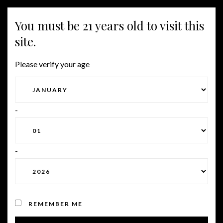
You must be 21 years old to visit this
Togg
site.
navig
Please verify your age
VULKAN VEGAS
ABGEKARTETE SACHE,
-
ABZOCKE ODER SERIÖS:
ANBIETER IM TEST5!:
-
WWW BETRUG ORG
REMEMBER ME