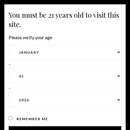
You must be 21 years old to visit this
Togg
site.
navig
Please verify your age
PIN UP’IN TÜRKIYE’DEKI
SAH SITESIDI
-
-
Posted on December 26, 2022
by
Roman
in
casino
REMEMBER ME
Pin Up’ın Türkiye’deki Sah Sitesidir