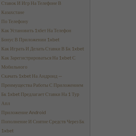
Ставок И Игр На Телефоне В
Казахстане
По Телефону
Как Установить 1хбет На Телефон
Бонус В Приложении 1xbet
Как Играть И Делать Ставки В Бк 1xbet
Как Зарегистрироваться На 1xbet С
Мобильного
Скачать 1xbet На Андроид —
Преимущества Работы С Приложением
Бк 1xbet Предлагает Ставки На 1 Тур
Апл
Приложение Android
Пополнение И Снятие Средств Через Бк
1xbet