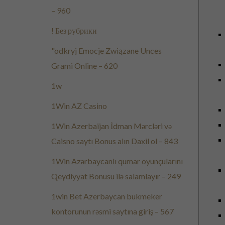
– 960
! Без рубрики
"odkryj Emocje Związane Unces
Grami Online – 620
1w
1Win AZ Casino
1Win Azerbaijan İdman Mərcləri və
Caisno saytı Bonus alın Daxil ol – 843
1Win Azərbaycanlı qumar oyunçularını
Qeydiyyat Bonusu ilə salamlayır – 249
1win Bet Azerbaycan bukmeker
kontorunun rəsmi saytına giriş – 567