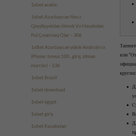
1xbet arabic
1xbet Azərbaycan Necə
Qeydiyyatdan ötmək Və Hesabdan
Pul Çıxarmaq Olar – 306
Тапните
1xBet Azərbaycan yükle Android və
или “От
iPhone: bonus 100 , giriş, idman
официал
mərcləri – 536
круглос
1xbet Brazil
Д
1xbet download
у
1xbet egypt
С
1xbet giriş
В
Д
1xbet Kazahstan
п