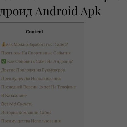
дроид Android Apk
Content
как Можно Заработать С 1xbet?
Прогнозы На Спортивные События
Как Обновить 1хбет На Андроид?
Другие Приложения Букмекеров
Преимущества Использования
Последней Версии 1xbet На Телефоне
В Казахстане
Bet Md Скачать
История Компании 1xbet
Преимущества Использования