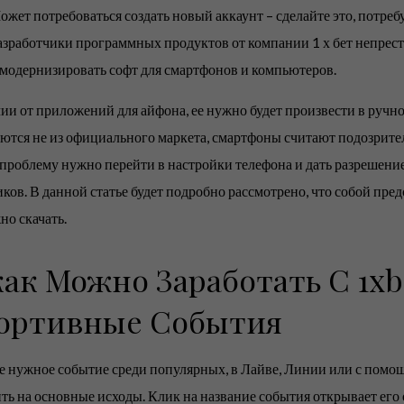
ожет потребоваться создать новый аккаунт – сделайте это, потреб
азработчики программных продуктов от компании 1 х бет непрест
 модернизировать софт для смартфонов и компьютеров.
ии от приложений для айфона, ее нужно будет произвести в ручно
ются не из официального маркета, смартфоны считают подозрите
проблему нужно перейти в настройки телефона и дать разрешени
ков. В данной статье будет подробно рассмотрено, что собой пред
но скачать.
как Можно Заработать С 1xb
ортивные События
 нужное событие среди популярных, в Лайве, Линии или с помощ
ть на основные исходы. Клик на название события открывает его