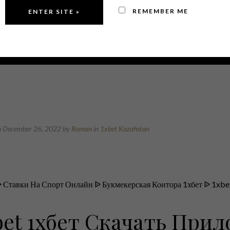
REMEMBER ME
n December 26, 2022
by
Roman
in
1xbet Kazahstan
 Ставки На Спорт Онлайн ᐉ Букмекерская Контора 1хбет ᐉ 1xb
bet 1хбет Скачать При