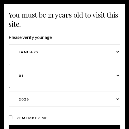
You must be 21 years old to visit this
Togg
site.
navig
Please verify your age
MOSTBET SEYRƏK
CASINO RƏSMI VEB-
-
SAYT
-
Posted on May 26, 2024
by
Roman
in
Mostbet Casino Azerbaycan: Slotlar
Və Oyunlar - 302
REMEMBER ME