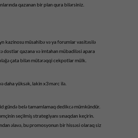
larında qazanan bir plan qura bilərsiniz.
ayn kazinosu müsahibə və ya forumlar vasitəsilə
əzə dostlar qazana və imtahan mübadiləsi apara
ləğə çata bilən mütərəqqi cekpotlar mülk.
ə daha yüksək, lakin x3 mərc ilə.
ri vahid gündə belə tamamlamaq dedikcə mümkündür.
əmçinin seçilmiş strategiyanı sınaqdan keçirin.
an əlavə, bu promosyonun bir hissəsi olaraq siz