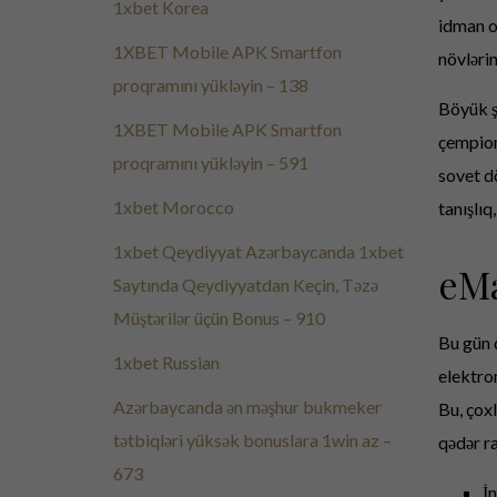
1xbet Korea
idman o
1XBET Mobile APK Smartfon
növlərin
proqramını yükləyin – 138
Böyük ş
1XBET Mobile APK Smartfon
çempion
proqramını yükləyin – 591
sovet d
1xbet Morocco
tanışlı
1xbet Qeydiyyat Azərbaycanda 1xbet
eMa
Saytında Qeydiyyatdan Keçin, Təzə
Müştərilər üçün Bonus – 910
Bu gün d
1xbet Russian
elektron
Azərbaycanda ən məşhur bukmeker
Bu, çox
tətbiqləri yüksək bonuslara 1win az –
qədər r
673
İn