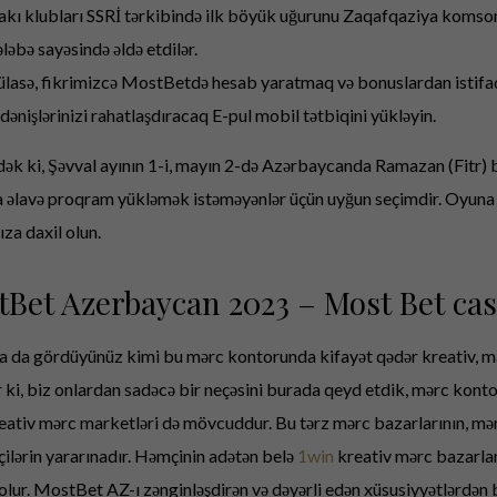
akı klubları SSRİ tərkibində ilk böyük uğurunu Zaqafqaziya komsom
ləbə sayəsində əldə etdilər.
ülasə, fikrimizcə MostBetdə hesab yaratmaq və bonuslardan istifa
ənişlərinizi rahatlaşdıracaq E-pul mobil tətbiqini yükləyin.
ək ki, Şəvval ayının 1-i, mayın 2-də Azərbaycanda Ramazan (Fitr) 
a əlavə proqram yükləmək istəməyənlər üçün uyğun seçimdir. Oyun
za daxil olun.
Bet Azerbaycan 2023 – Most Bet cas
a da gördüyünüz kimi bu mərc kontorunda kifayət qədər kreativ, ma
r ki, biz onlardan sadəcə bir neçəsini burada qeyd etdik, mərc kon
eativ mərc marketləri də mövcuddur. Bu tərz mərc bazarlarının, mər
çilərin yararınadır. Həmçinin adətən belə
1win
kreativ mərc bazarlar
lur. MostBet AZ-ı zənginləşdirən və dəyərli edən xüsusiyyətlərdən b