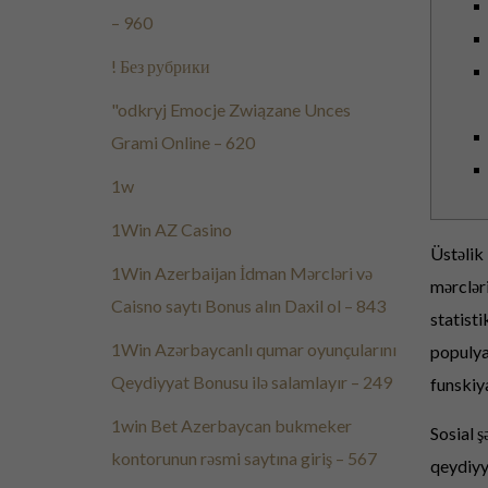
– 960
! Без рубрики
"odkryj Emocje Związane Unces
Grami Online – 620
1w
1Win AZ Casino
Üstəlik
1Win Azerbaijan İdman Mərcləri və
mərcləri
Caisno saytı Bonus alın Daxil ol – 843
statist
1Win Azərbaycanlı qumar oyunçularını
populya
Qeydiyyat Bonusu ilə salamlayır – 249
funskiy
1win Bet Azerbaycan bukmeker
Sosial ş
kontorunun rəsmi saytına giriş – 567
qeydiyy