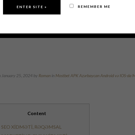
REMEMBER ME
n January 25, 2024
by
Roman
in
Mostbet APK Azərbaycan Android və IOS-da Mo
Content
SEO XİDMƏTİ, RƏQƏMSAL