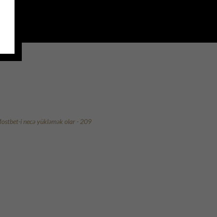
stbet-i necə yükləmək olar - 209