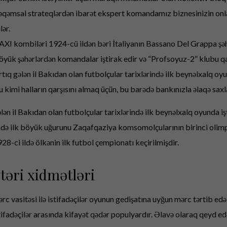
əqəmsal strateqlərdən ibarət ekspert komandamız biznesinizin onla
lər.
AXI kombiləri 1924-cü ildən bəri İtaliyanın Bassano Del Grappa şəhə
öyük şəhərlərdən komandalar iştirak edir və “Profsoyuz-2” klubu qal
tıq gələn il Bakıdan olan futbolçular tarixlərində ilk beynəlxalq oyu
 kimi halların qarşısını almaq üçün, bu barədə bankınızla əlaqə sax
lən il Bakıdan olan futbolçular tarixlərində ilk beynəlxalq oyunda iş
ndə ilk böyük uğurunu Zaqafqaziya komsomolçularının birinci olimpi
28-ci ildə ölkənin ilk futbol çempionatı keçirilmişdir.
əri xidmətləri
rc vasitəsi ilə istifadəçilər oyunun gedişatına uyğun mərc tərtib edə
ifadəçilər arasında kifayət qədər populyardır. Əlavə olaraq qeyd ed