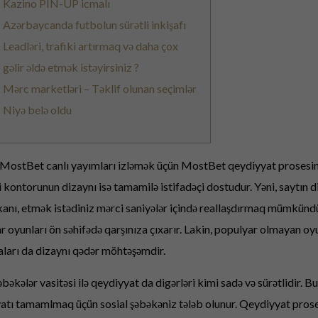
Kazino PIN-UP icmalı
Azərbaycanda futbolun sürətli inkişafı
Leadləri, trafiki artırmaq və daha çox
gəlir əldə etmək istəyirsiniz ?
Mərc marketləri – Təklif olunan seçimlər
Niyə belə oldu
 MostBet canlı yayımları izləmək üçün MostBet qeydiyyat prosesi
 kontorunun dizaynı isə tamamilə istifadəçi dostudur. Yəni, saytın diz
ikanı, etmək istədiniz mərci saniyələr içində reallaşdırmaq mümkün
r oyunları ön səhifədə qarşınıza çıxarır. Lakin, populyar olmayan 
aları da dizaynı qədər möhtəşəmdir.
əbəkələr vasitəsi ilə qeydiyyat da digərləri kimi sadə və sürətlidir. 
atı tamamlmaq üçün sosial şəbəkəniz tələb olunur. Qeydiyyat pros