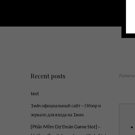
Recent posts
Posted o
test
1win официальный сайт – Обзор и
зеркало для входа на 1вин
[Phần Mềm Dự Đoán Game Slot] –