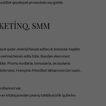
 MostBet qeydiyyat prosesində xoş gəldin
KETİNQ, SMM
yət qədər əlverişli hesab ediləcək bonuslar təqdim
ə normal hesab edilə bilər. Bundan əlavə mərc
ur. Promo kodlarla, bonuslarla, aksiyalarla
 bilərsiniz. Həmçinin MostBet idman mərcləri saytı,
ə düyməsi var.
ev kitabçasından çıxarışı təhlükəsizlik işçilərinə