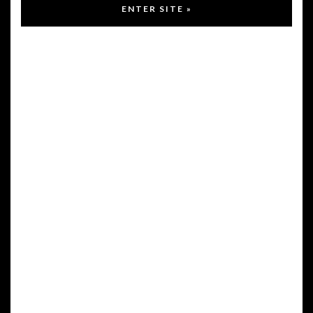
Это Лучшая Букмекерская Контора И Онлайн Казино
Мостбет Кз
Официальный Сайт
Казино Mostbet В
Казахстане
Content
Могу Ли Я Делать Ставки На