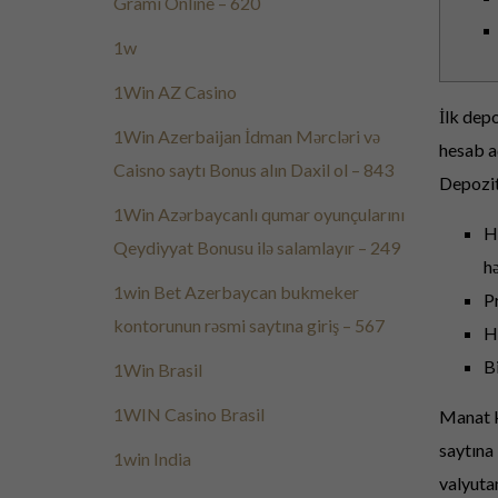
Grami Online – 620
1w
1Win AZ Casino
İlk dep
1Win Azerbaijan İdman Mərcləri və
hesab aç
Caisno saytı Bonus alın Daxil ol – 843
Depozit
1Win Azərbaycanlı qumar oyunçularını
H
Qeydiyyat Bonusu ilə salamlayır – 249
hə
1win Bet Azerbaycan bukmeker
Pr
kontorunun rəsmi saytına giriş – 567
H
B
1Win Brasil
1WIN Casino Brasil
Manat k
saytına 
1win India
valyuta