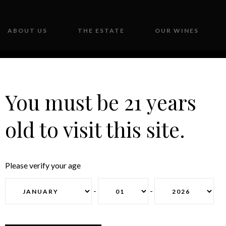
ABOUT US
THE ESTATE
OUR WINES
You must be 21 years
old to visit this site.
Please verify your age
-
-