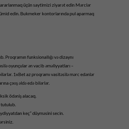
ararlanmaq üçün saytimizi ziyarət edin Mərclər
ra ümid edin. Bukmeker kontorlarında pul aparmaq
. Proqramın funksionallığı və dizaynı
silə oyunçular ən vacib əməliyyatları –
lərlər. 1xBet az proqramı vasitəsilə mərc edənlər
na çıxış əldə edə bilərlər.
ksik ödəniş alacaq.
tutulub.
eydiyyatdan keç” düyməsini secin.
rsiniz.