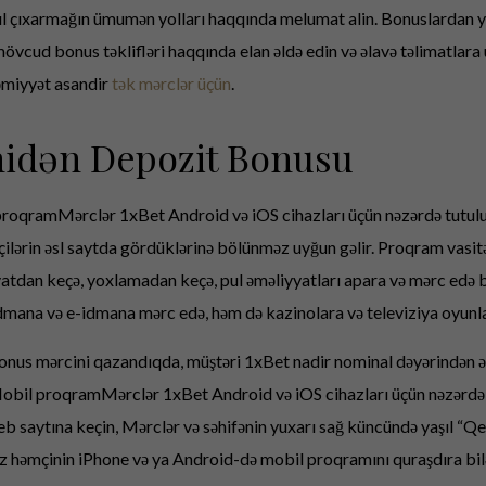
ul çıxarmağın ümumən yolları haqqında melumat alin. Bonuslardan y
övcud bonus təklifləri haqqında elan əldə edin və əlavə təlimatla
əmiyyət asandir
tək mərclər üçün
.
idən Depozit Bonusu
roqramMərclər 1xBet Android və iOS cihazları üçün nəzərdə tutulub
çilərin əsl saytda gördüklərinə bölünməz uyğun gəlir. Proqram vasitə
atdan keçə, yoxlamadan keçə, pul əməliyyatları apara və mərc edə bi
dmana və e-idmana mərc edə, həm də kazinolara və televiziya oyunları
onus mərcini qazandıqda, müştəri 1xBet nadir nominal dəyərindən ə
obil proqramMərclər 1xBet Android və iOS cihazları üçün nəzərdə 
eb saytına keçin, Mərclər və səhifənin yuxarı sağ küncündə yaşıl “Q
iz həmçinin iPhone və ya Android-də mobil proqramını quraşdıra bilə