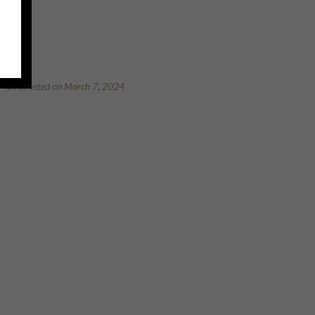
 - 591
Posted on
March 7, 2024