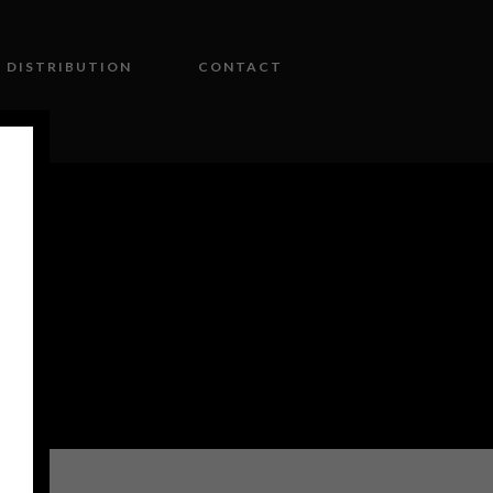
DISTRIBUTION
CONTACT