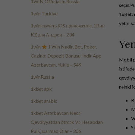
1WIN Official In Russia
seçin.P
1win Turkiye
1xBet,m
yetər k
1win скачать iOS приложение, 1Вин
KZ для Андрои – 234
Yen
1win
1 Win Nadir, Bet, Poker,
Cazino: Depozit Bonusu, Indir App
Mobil p
Azerbaycan, Yukle – 549
istifadə
1winRussia
qeydiyy
nəinki i
1xbet apk
B
1xbet arabic
M
1xbet Azərbaycan Necə
V
Qeydiyyatdan ötmək Və Hesabdan
S
Pul Çıxarmaq Olar – 306