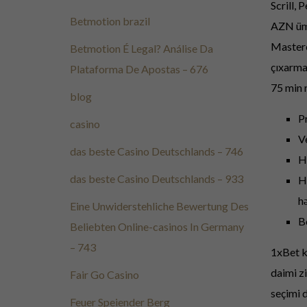
Scrill,
Betmotion brazil
AZN ümum
Masterc
Betmotion É Legal? Análise Da
çıxarma
Plataforma De Apostas – 676
75 min r
blog
Pr
casino
V
das beste Casino Deutschlands – 746
H
das beste Casino Deutschlands – 933
H
hə
Eine Unwiderstehliche Bewertung Des
B
Beliebten Online-casinos In Germany
– 743
1xBet k
daimi zi
Fair Go Casino
seçimi d
Feuer Speiender Berg