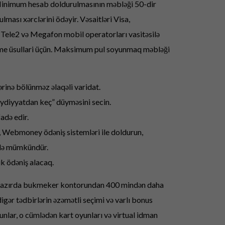
. Minimum hesab doldurulmasının məbləği 50-dir
ması xərclərini ödəyir. Vəsaitləri Visa,
 Tele2 və Megafon mobil operatorları vasitəsilə
e üsullari üçün. Maksimum pul soyunmaq məbləği
ərinə bölünməz əlaqəli varidat.
eydiyyatdan keç” düyməsini secin.
adə edir.
 Webmoney ödəniş sistemləri ile doldurun,
silə mümkündür.
k ödəniş alacaq.
 Hazırda bukmeker kontorundan 400 mindən daha
digər tədbirlərin əzəmətli seçimi və varlı bonus
unlar, o cümlədən kart oyunları və virtual idman