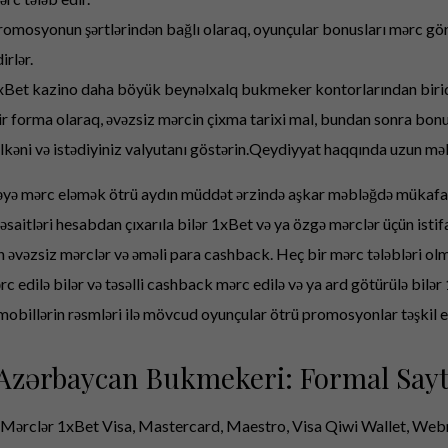
romosyonun şərtlərindən bağlı olaraq, oyunçular bonusları mərc gö
irlər.
xBet kazino daha böyük beynəlxalq bukmeker kontorlarından birid
r forma olaraq, əvəzsiz mərcin çixma tarixi mal, bundan sonra bonus 
lkəni və istədiyiniz valyutanı göstərin.Qeydiyyat haqqında uzun mə
yə mərc eləmək ötrü aydın müddət ərzində aşkar məbləğdə mükafa
saitləri hesabdan çıxarıla bilər 1xBet və ya özgə mərclər üçün istifa
 əvəzsiz mərclər və əməli para cashback. Heç bir mərc tələbləri olm
c edilə bilər və təsəlli cashback mərc edilə və ya ard götürülə bilə
mobillərin rəsmləri ilə mövcud oyunçular ötrü promosyonlar təşkil e
 Azərbaycan Bukmekeri: Formal Sayt
Mərclər 1xBet Visa, Mastercard, Maestro, Visa Qiwi Wallet, Webmo