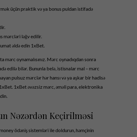
rmək üçün praktik və ya bonus puldan istifadə
ir.
mərcləri ləğv edilir.
lumat əldə edin 1xBet.
ta mərc oynamalısınız. Mərc oynadıqdan sonra
də edilə bilər. Bununla belə, istisnalar mal – mərc
ayan pulsuz mərclər hər hansı və ya aşkar bir hadisə
r 1xBet. 1xBet əvəzsiz mərc, əməli para, elektronika
din.
ın Nəzərdən Keçirilməsi
ney ödəniş sistemləri ile doldurun, həmçinin