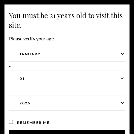
You must be 21 years old to visit this
Togg
site.
navig
Please verify your age
-
Posted on January 19, 2024
by
Roman
in
- 960
Posted on
January 19,
2024
-
Casino Oyunlar Bir gün uluslararası kadınlar
Bir gün uluslararası kadınlar
REMEMBER ME
Casino Oyunlar