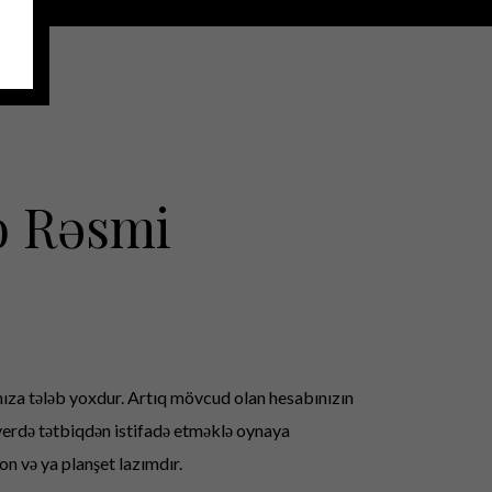
o Rəsmi
za tələb yoxdur. Artıq mövcud olan hesabınızın
n yerdə tətbiqdən istifadə etməklə oynaya
on və ya planşet lazımdır.