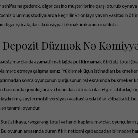
 səhifəsinə gedərək, digər casino müştərilərinə qarşı oturub oynaya 
 təchiz olunmuş studiyalarda keçirilir və onlayn yayım vasitəsilə ötü
n digər iştirakçıları ilə ünsiyyət tikmək imkanına malikdir.
Depozit Düzmək Nə Kəmiyyət
ətsiz mərclərdə əzəmətli məbləğdə pul itirməmək ötrü siz total (bal
la mərc etməyə çalışmalısınız. Yükləmək üçün istinadları bukmeker
dırmadan sonra oyunçunun qurğusunun əsl ekranında bukmeker konto
 basmaqla qoyuluşlara və bonuslara ötmək olar. Əgər istifadəçi üçü
laşdırılmış saytın mobil versiyası vasitəsilə edə bilər. Əlbəttə ki, b
n ən tanımlı oyundur.
Statistikaya, rəngarəng total və handikaplara mərclər, oyunçuların ş
Bu oyunun arxasında duran fikir, nəticəni qabaqcadan bilmədən h