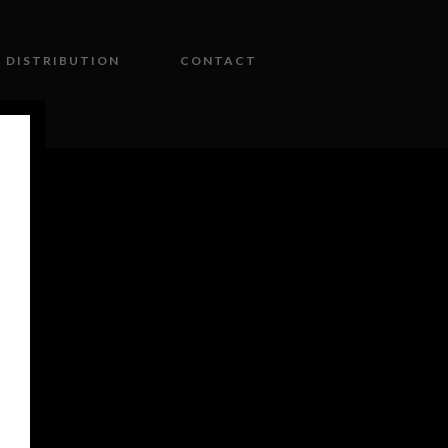
DISTRIBUTION
CONTACT