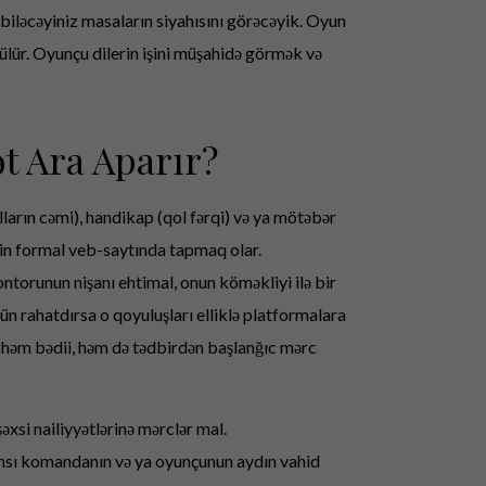
biləcəyiniz masaların siyahısını görəcəyik. Oyun
rülür. Oyunçu dilerin işini müşahidə görmək və
 Ara Aparır?
ların cəmi), handikap (qol fərqi) və ya mötəbər
in formal veb-saytında tapmaq olar.
runun nişanı ehtimal, onun köməkliyi ilə bir
n rahatdırsa o qoyuluşları elliklə platformalara
u, həm bədii, həm də tədbirdən başlanğıc mərc
əxsi nailiyyətlərinə mərclər mal.
ansı komandanın və ya oyunçunun aydın vahid