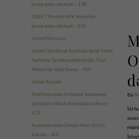
proqramını yükləyin – 138
1XBET Mobile APK Smartfon
proqramını yükləyin – 591
M
1xbet Morocco
1xbet Qeydiyyat Azərbaycanda 1xbet
O
Saytında Qeydiyyatdan Keçin, Təzə
Müştərilər üçün Bonus – 910
d
1xbet Russian
Azərbaycanda ən məşhur bukmeker
By
R
tətbiqləri yüksək bonuslara 1win az –
Siz h
673
əvəzs
Azərbaycanda Onlayn Mərc Evi Və
mümkü
Kazino – 405
İstəy