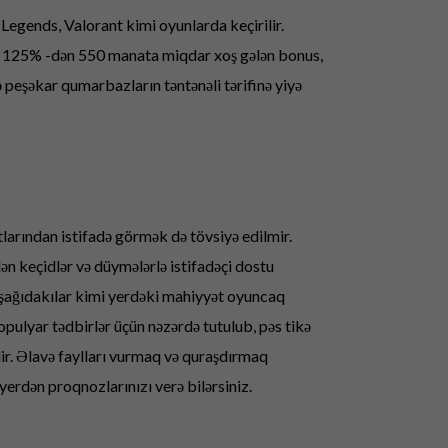
egends, Valorant kimi oyunlarda keçirilir.
. 125% -dən 550 manata miqdar xoş gələn bonus,
 peşəkar qumarbazların təntənəli tərifinə yiyə
larından istifadə görmək də tövsiyə edilmir.
ən keçidlər və düymələrlə istifadəçi dostu
, aşağıdakılar kimi yerdəki mahiyyət oyuncaq
populyar tədbirlər üçün nəzərdə tutulub, pəs tikə
dir. Əlavə faylları vurmaq və quraşdırmaq
 yerdən proqnozlarınızı verə bilərsiniz.