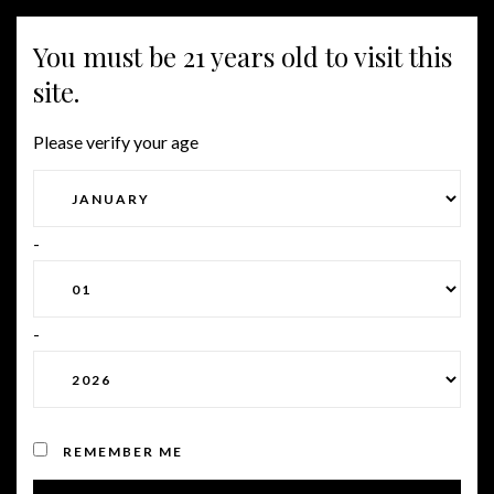
You must be 21 years old to visit this
Togg
site.
navig
Please verify your age
1WIN YÜKLƏ ANDROID
APK VƏ IOS APP 2023
-
ƏVƏZSIZ INDIR
DIZAJNUM 11
-
REMEMBER ME
Posted on February 27, 2024
by
Roman
in
1win
1 Win Nadir, Bet,
Poker, Cazino: Depozit Bonusu, Indir App Azerbaycan, Yukle - 549