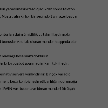
lin yaradılmasını təsdiqlədikdən sonra telefon
 Nəzərə alın ki, hər bir seçimdə 1win azerbaycan
torları daim ümidlilik və təkmilləşdirmələr.
d bonuslar və tələb olunan mərclər haqqında elan
 məbləğə hesabınızı doldurun.
ilerlərlə rəqabət aparmaq imkanı təklif edir.
nativ serverə yönləndirilir. Bir çox yaradıcı
omenə keçərkən biznesin etibarlılığını qorumağa
ün 1WIN vur-tut onlayn idman mərcləri ötrü şah