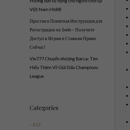
Hướng dẫn sử dụng cho người chơi tại
Việt Nam Hb88
Простая и Понятная Инструкция для
Регистрации на 1win – Получите
Доступ к Играм и Ставкам Прямо
Сейчас!
Vin777 Chuyển nhượng Barca: Tìm
Hiểu Thêm Về Giải Đấu Champions
League
Categories
– 812