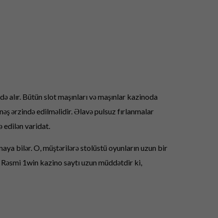
 alır. Bütün slot maşınları və maşınlar kazinoda
ş ərzində edilməlidir. Əlavə pulsuz fırlanmalar
 edilən varidat.
naya bilər. O, müştərilərə stolüstü oyunların uzun bir
. Rəsmi 1win kazino saytı uzun müddətdir ki,