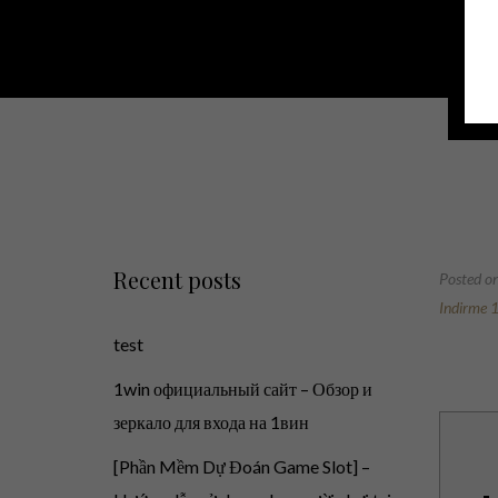
Recent posts
Posted o
Indirme 1
test
1win официальный сайт – Обзор и
зеркало для входа на 1вин
[Phần Mềm Dự Đoán Game Slot] –