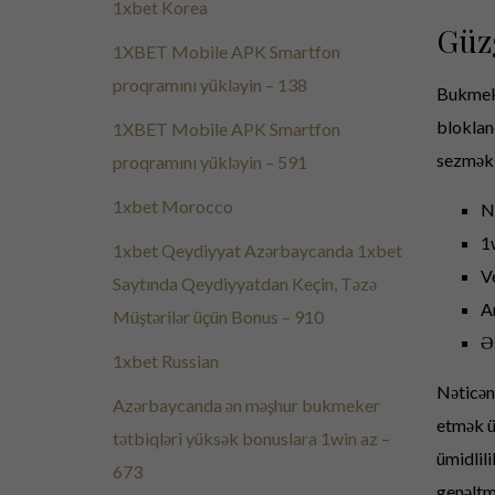
1xbet Korea
Güz
1XBET Mobile APK Smartfon
proqramını yükləyin – 138
Bukmeker
blokland
1XBET Mobile APK Smartfon
sezmək 
proqramını yükləyin – 591
1xbet Morocco
N
1w
1xbet Qeydiyyat Azərbaycanda 1xbet
Ve
Saytında Qeydiyyatdan Keçin, Təzə
A
Müştərilər üçün Bonus – 910
Əs
1xbet Russian
Nəticən
Azərbaycanda ən məşhur bukmeker
etmək ü
tətbiqləri yüksək bonuslara 1win az –
ümidlili
673
genəltm