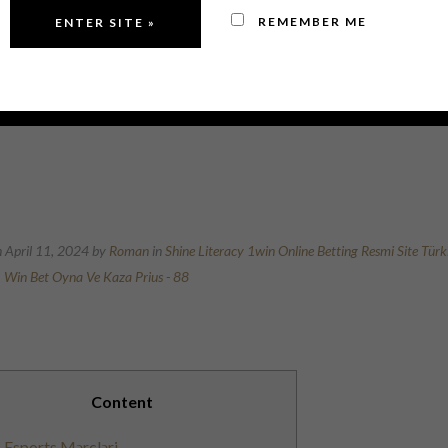
REMEMBER ME
n April 11, 2024
by
Roman
in
Shine Literacy 1win Online Betting Resmi Site Tür
 Win Bet Oyna Ve Kaza Prius - 88
Content
Esports Mərcləri