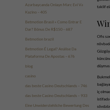
Azərbaycanda Onlayn Mərc Evi Və
təklif e
Kazino – 405
Win
Betmotion Brasil » Como Entrar E
Dar? Bônus De R$150 – 687
Ofis sə
Betmotion brazil
növbədə
Betmotion É Legal? Análise Da
Güzgüyə
Plataforma De Apostas – 676
küncünd
düyməsi
blog
casino
Bukmeker
bağlaya,
das beste Casino Deutschlands – 746
iç olma
das beste Casino Deutschlands – 933
istifad
Eine Unwiderstehliche Bewertung Des
sövdələ