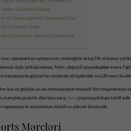
Casino 1win Nadir Slot Maşınları Və
Slotlar Qalibləri Gözləyir
In-də Oynamağa Necə Başlamaq Olar?
Slot Maşınları 1win
Sosial Şəbəkələr Vasitəsilə Qeydiyyat
r mərc qazanarkən oyunçu mərc məbləğinin artıq 5%-ni bonus şəklində
lənmək üçün istifadə olunur. Mərc, depozit qoyulduqdan sonra 7 günə
v hesabınızda göstərilən slotlarda sürüşdürülür və x35 mərc ilə əldə
ər kəs öz gücünü ən əla istehsalçıların müxtəlif slot maşınlarında sı
nı, həmçinin praktik dilerlərlə yarış
1win
çixarmaq imkanı təklif edir
reputasiya ilə dəstəklənən isbatli və yüksək tövsiyədir.
orts Mərcləri