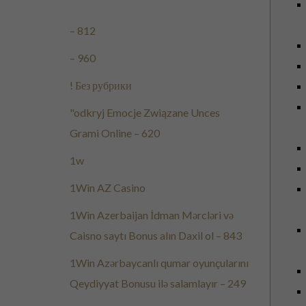
– 812
– 960
! Без рубрики
"odkryj Emocje Związane Unces
Grami Online – 620
1w
1Win AZ Casino
1Win Azerbaijan İdman Mərcləri və
Caisno saytı Bonus alın Daxil ol – 843
1Win Azərbaycanlı qumar oyunçularını
Qeydiyyat Bonusu ilə salamlayır – 249