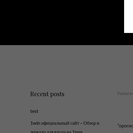
Recent posts
Posted o
test
1win официальный сайт – Обзор и
“прогн
зеркало для входа на 1вин