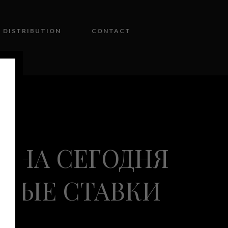
DISTRIBUTION
CONTACT
Т НА СЕГОДНЯ
ЧНЫЕ СТАВКИ