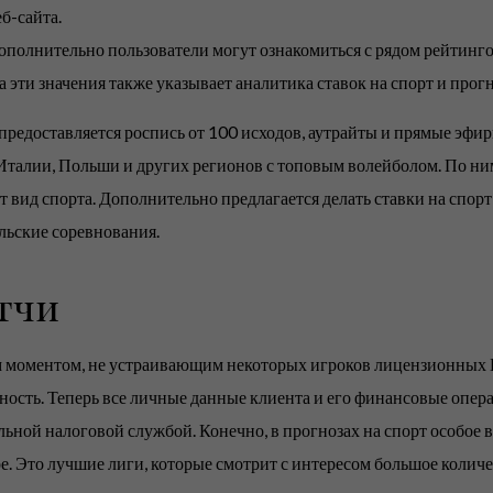
еб-сайта.
ополнительно пользователи могут ознакомиться с рядом рейтинг
а эти значения также указывает аналитика ставок на спорт и прогно
предоставляется роспись от 100 исходов, аутрайты и прямые эф
Италии, Польши и других регионов с топовым волейболом. По ни
от вид спорта. Дополнительно предлагается делать ставки на спор
ьские соревнования.
тчи
моментом, не устраивающим некоторых игроков лицензионных БК
ость. Теперь все личные данные клиента и его финансовые опе
ьной налоговой службой. Конечно, в прогнозах на спорт особое
. Это лучшие лиги, которые смотрит с интересом большое колич