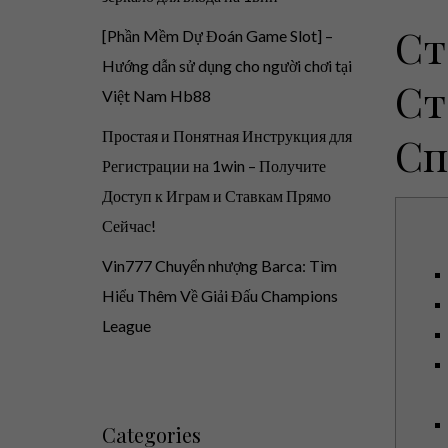
Ст
[Phần Mềm Dự Đoán Game Slot] –
Hướng dẫn sử dụng cho người chơi tại
Ст
Việt Nam Hb88
Простая и Понятная Инструкция для
Сп
Регистрации на 1win – Получите
Доступ к Играм и Ставкам Прямо
Сейчас!
Vin777 Chuyển nhượng Barca: Tìm
Hiểu Thêm Về Giải Đấu Champions
League
Categories