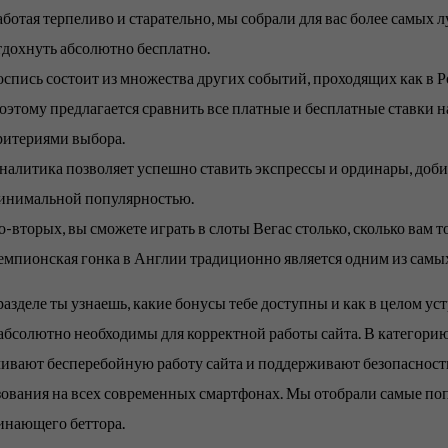
аботая терпеливо и старательно, мы собрали для вас более самых 
тдохнуть абсолютно бесплатно.
оспись состоит из множества других событий, проходящих как в Ро
оэтому предлагается сравнить все платные и бесплатные ставки н
ритериями выбора.
налитика позволяет успешно ставить экспрессы и ординары, добив
инимальной популярностью.
о-вторых, вы сможете играть в слоты Вегас столько, сколько вам то
емпионская гонка в Англии традиционно является одним из сам
разделе ты узнаешь, какие бонусы тебе доступны и как в целом у
абсолютно необходимы для корректной работы сайта. В категорию
ивают бесперебойную работу сайта и поддерживают безопаснос
ования на всех современных смартфонах. Мы отобрали самые по
инающего беттора.