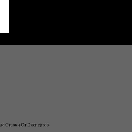
ые Ставки От Экспертов