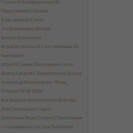
Ставки И Коэффициенты На
Предстоящие События
Классические Слоты
Топ Букмекеров Месяца
Бонусы Букмекеров
Играй Бесплатно В Слот-автоматы На
Gaminator!
Играй В Самые Популярные Слоты
Вывод Средств С Букмекерских Контор
Александр Волкановски – Илия
Топурия 18 02 2024
Как Выбрать Букмекерскую Контору
Для Спортивных Ставок
Доступные Виды Спорта С Прогнозами
— Социальная Сеть Для Любителей