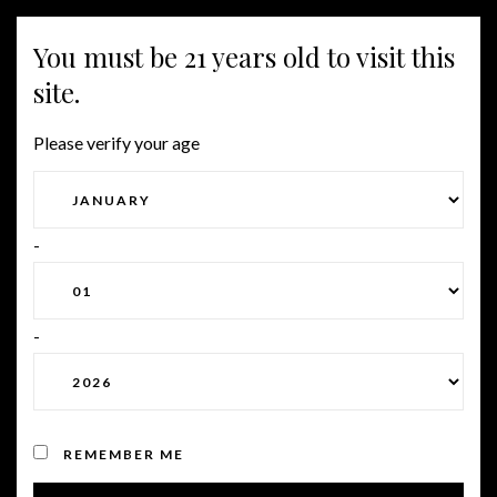
You must be 21 years old to visit this
Togg
site.
navig
Please verify your age
ИГРА AVIATOR
MOSTBET НА ДЕНЬГИ И
-
БЕСПЛАТНО АВИАТОР
МОСТБЕТ
-
REMEMBER ME
Posted on January 14, 2024
by
Roman
in
бонусы до 250%,
официальный сайт в Узбекистане - 727