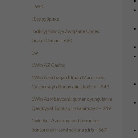
– 960
! Без рубрики
"odkryj Emocje Związane Unces
Grami Online – 620
1w
1Win AZ Casino
1Win Azerbaijan İdman Mərcləri və
Caisno saytı Bonus alın Daxil ol – 843
1Win Azərbaycanlı qumar oyunçularını
Qeydiyyat Bonusu ilə salamlayır – 249
1win Bet Azerbaycan bukmeker
kontorunun rəsmi saytına giriş – 567