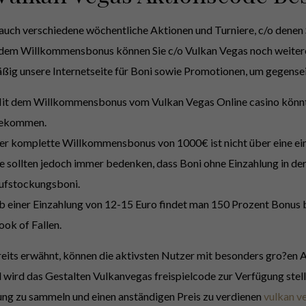
 auch verschiedene wöchentliche Aktionen und Turniere, c/o denen
em Willkommensbonus können Sie c/o Vulkan Vegas noch weitere E
ßig unsere Internetseite für Boni sowie Promotionen, um gegense
it dem Willkommensbonus vom Vulkan Vegas Online casino könnt i
ekommen.
er komplette Willkommensbonus von 1000€ ist nicht über eine einz
ie sollten jedoch immer bedenken, dass Boni ohne Einzahlung in der 
ufstockungsboni.
b einer Einzahlung von 12-15 Euro findet man 150 Prozent Bonus bi
ook of Fallen.
eits erwähnt, können die aktivsten Nutzer mit besonders gro?en
l wird das Gestalten Vulkanvegas freispielcode zur Verfügung stell
ng zu sammeln und einen anständigen Preis zu verdienen
vulkan v