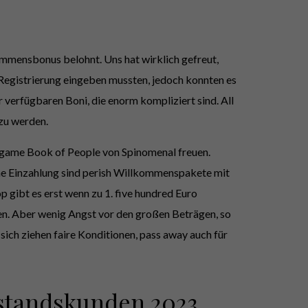
kommensbonus belohnt. Uns hat wirklich gefreut,
egistrierung eingeben mussten, jedoch konnten es
verfügbaren Boni, die enorm kompliziert sind. All
 zu werden.
e game Book of People von Spinomenal freuen.
e Einzahlung sind perish Willkommenspakete mit
gibt es erst wenn zu 1. five hundred Euro
ten. Aber wenig Angst vor den großen Beträgen, so
sich ziehen faire Konditionen, pass away auch für
standskunden 2023