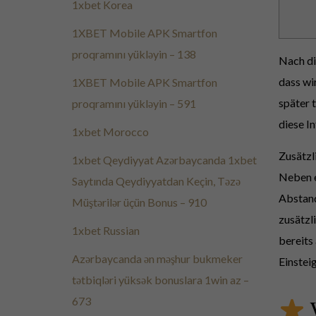
1xbet Korea
1XBET Mobile APK Smartfon
proqramını yükləyin – 138
Nach di
dass wi
1XBET Mobile APK Smartfon
später 
proqramını yükləyin – 591
diese I
1xbet Morocco
Zusätzl
1xbet Qeydiyyat Azərbaycanda 1xbet
Neben e
Saytında Qeydiyyatdan Keçin, Təzə
Abstand
Müştərilər üçün Bonus – 910
zusätzl
1xbet Russian
bereits
Azərbaycanda ən məşhur bukmeker
Einstei
tətbiqləri yüksək bonuslara 1win az –
673