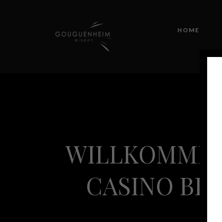
HOME
WILLKOMMEN
CASINO BIS 