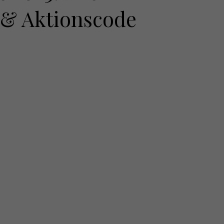
 & Aktionscode