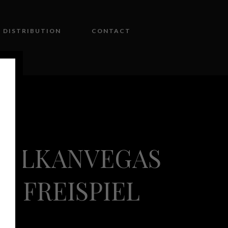
DISTRIBUTION
CONTACT
VULKANVEGAS
50 FREISPIEL