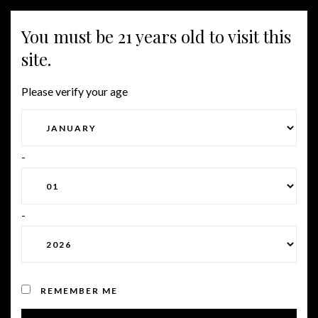
You must be 21 years old to visit this
Togg
site.
navig
Please verify your age
PIN UP 306 CASINO
PROLOQ QEYDIYYAT,
-
BONUSLAR, YUKL
CHỨNG KHOÁN 24 7
-
REMEMBER ME
Posted on February 7, 2023
by
Roman
in
pin up azerbaijan