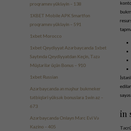
konto
proqramını yükləyin – 138
bukme
1XBET Mobile APK Smartfon
resur
proqramını yükləyin – 591
tapma
1xbet Morocco
1xbet Qeydiyyat Azərbaycanda 1xbet
Saytında Qeydiyyatdan Keçin, Təzə
Müştərilər üçün Bonus – 910
1xbet Russian
İstən
edilə
Azərbaycanda ən məşhur bukmeker
sayəs
tətbiqləri yüksək bonuslara 1win az –
673
in 
Azərbaycanda Onlayn Mərc Evi Və
Kazino – 405
Təcrü