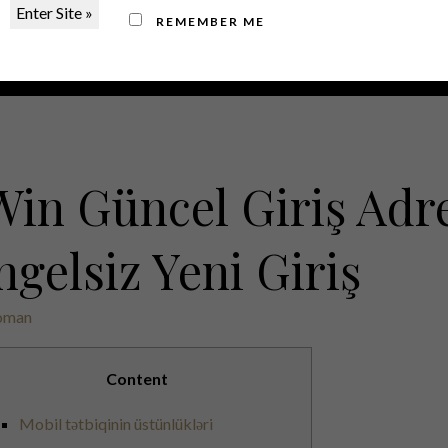
REMEMBER ME
Win Güncel Giriş Adr
ngelsiz Yeni Giriş
oman
Content
Mobil tətbiqinin üstünlükləri