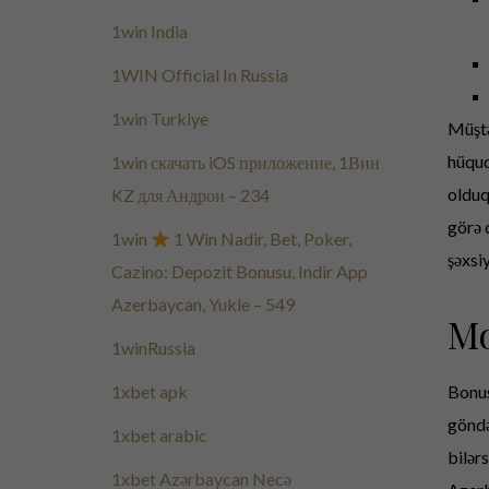
1win India
1WIN Official In Russia
1win Turkiye
Müştə
hüquq
1win скачать iOS приложение, 1Вин
olduq
KZ для Андрои – 234
görə 
1win
1 Win Nadir, Bet, Poker,
şəxsiy
Cazino: Depozit Bonusu, Indir App
Azerbaycan, Yukle – 549
Mo
1winRussia
1xbet apk
Bonus
göndə
1xbet arabic
bilər
1xbet Azərbaycan Necə