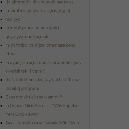
IN alternativ ilkin depozit hədiyyəsi
in sürətli qeydiyyat və giriş (login)
hədiyyə
in mobil proqramında (apk)
qeydiyyatdan keçmək
in-də futbol və digər idmanlara bəhs
etmək
in oyunçusu üçün bonus, promoaksiya və
əlverişli təklif varmı?
IN faktiki bonuslar, faydalı təkliflər və
loyallıq proqramı
Bəhs etmək üçün nə lazımdır?
in Güncel Giriş Adresi – 1Win Engelsiz
Yeni Giriş – 1Win
Şəxsi kompüterə yükləmək üçün 1Win