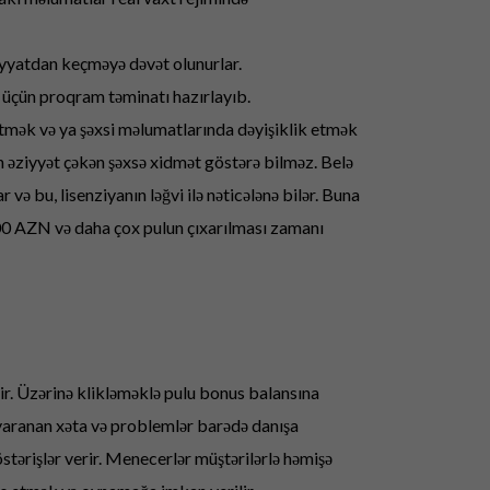
iyyatdan keçməyə dəvət olunurlar.
 üçün proqram təminatı hazırlayıb.
ətmək və ya şəxsi məlumatlarında dəyişiklik etmək
n əziyyət çəkən şəxsə xidmət göstərə bilməz. Belə
ə bu, lisenziyanın ləğvi ilə nəticələnə bilər. Buna
0 AZN və daha çox pulun çıxarılması zamanı
ir. Üzərinə klikləməklə pulu bonus balansına
 yaranan xəta və problemlər barədə danışa
stərişlər verir. Menecerlər müştərilərlə həmişə