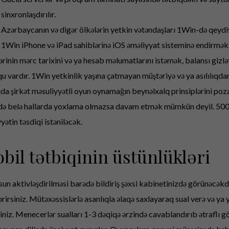
sinxronlaşdırılır.
Azərbaycanın və digər ölkələrin yetkin vətəndaşları 1Win-də qeyd
1Win iPhone və iPad sahiblərinə iOS əməliyyat sisteminə endirmək
rinin mərc tarixini və ya hesab məlumatlarını istəmək, balansı gizl
u vardır. 1Win yetkinlik yaşına çatmayan müştəriyə və ya asılılıqda
da şirkət məsuliyyətli oyun oynamağın beynəlxalq prinsiplərini pozar v
də belə hallarda yoxlama olmazsa davam etmək mümkün deyil. 500
yətin təsdiqi istəniləcək.
bil tətbiqinin üstünlükləri
un aktivləşdirilməsi barədə bildiriş şəxsi kabinetinizdə görünəcəkd
rirsiniz. Mütəxəssislərlə asanlıqla əlaqə saxlayaraq sual verə və ya
siniz. Menecerlər sualları 1-3 dəqiqə ərzində cavablandırıb ətraflı gö