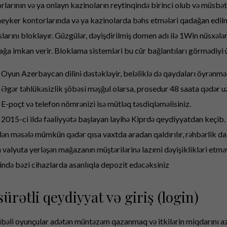
rlarının və ya onlayn kazinoların reytinqində birinci olub və müsbət
yker kontorlarında və ya kazinolarda bəhs etmələri qadağan edilmi
slarını bloklayır. Güzgülər, dəyişdirilmiş domen adı ilə 1Win nüsxələ
ğa imkan verir. Bloklama sistemləri bu cür bağlantıları görmədiyi ü
Oyun Azerbaycan dilini dəstəkləyir, beləliklə də qaydaları öyrənm
Əgər təhlükəsizlik şöbəsi məşğul olarsa, prosedur 48 saata qədər uz
E-poçt və telefon nömrənizi isə mütləq təsdiqləməlisiniz.
2015-ci ildə fəaliyyətə başlayan layihə Kiprdə qeydiyyatdan keçib.
ilən məsələ mümkün qədər qısa vaxtda aradan qaldırılır, rəhbərlik d
n valyuta yerləşən mağazanın müştərilərinə lazımi dəyişiklikləri et
ində bəzi cihazlarda asanlıqla depozit edəcəksiniz
sürətli qeydiyyat və giriş (login)
bəli oyunçular adətən müntəzəm qazanmaq və itkilərin miqdarını a