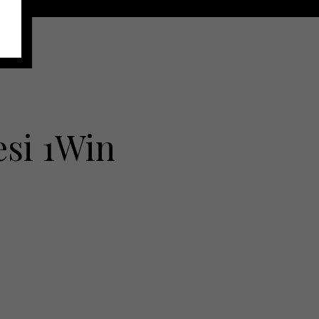
esi 1Win