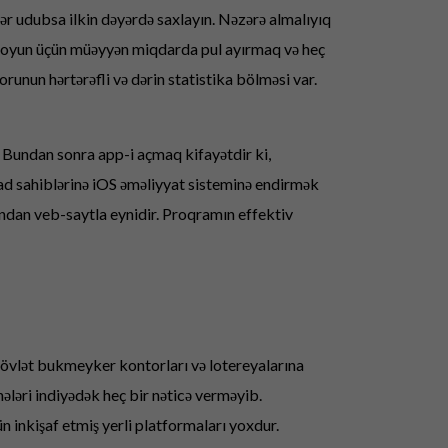
gər udubsa ilkin dəyərdə saxlayın. Nəzərə almalıyıq
ün oyun üçün müəyyən miqdarda pul ayırmaq və heç
nun hərtərəfli və dərin statistika bölməsi var.
r. Bundan sonra app-i açmaq kifayətdir ki,
ad sahiblərinə iOS əməliyyat sisteminə endirmək
ndan veb-saytla eynidir. Proqramın effektiv
övlət bukmeyker kontorları və lotereyalarına
ihələri indiyədək heç bir nəticə verməyib.
 inkişaf etmiş yerli platformaları yoxdur.