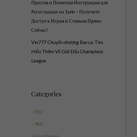
Простая и Понятная Инструкция для
Регистрации на 1win – Получите
Доступ к Играм и Ставкам Прямо
Сейчас!
Vin777 Chuyển nhượng Barca: Tìm
Hiểu Thêm Về Giải Đấu Champions
League
Categories
– 812
– 960
! Без рубрики