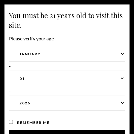
You must be 21 years old to visit this
Togg
site.
navig
Please verify your age
ПИН АП КАЗИНО
ОФИЦИАЛЬНЫЙ САЙТ
-
PIN-UP CASINO ИГРАТЬ
ОНЛАЙН ВХО
-
REMEMBER ME
Posted on November 25, 2022
by
Roman
in
Uncategorized