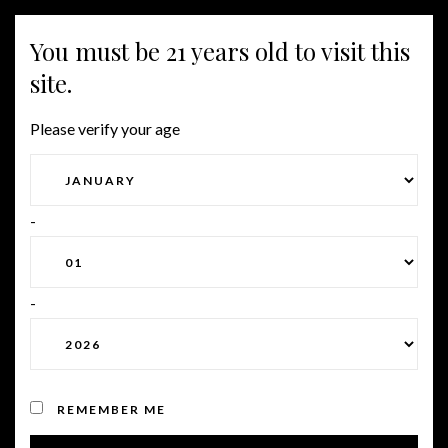
You must be 21 years old to visit this
Togg
site.
navig
Please verify your age
ОНЛАЙН КАЗИНО ПИН
АП: ИГРАТЬ НА ДЕНЬГИ,
-
ВХОД НА
ОФИЦИАЛЬНЫЙ САЙТ
-
PIN U
REMEMBER ME