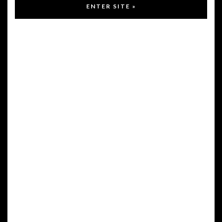
Онлайн Букмекеры Ставки, Прогнозы, Рейтинги И Бонусы
Бк
Ставки На Теннис
Онлайн:
Букмекерские
Компании,
Прогнозы,