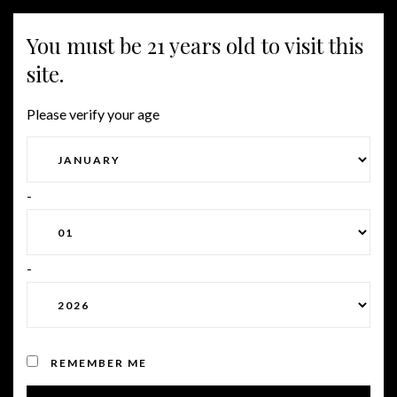
You must be 21 years old to visit this
Togg
site.
navig
Please verify your age
OFFICIAL SITE DO
CASSINO ONLINE PIN UP
-
LOGIN E REGISTR
-
Posted on February 15, 2023
by
Roman
in
Uncategorized
REMEMBER ME