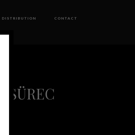
DISTRIBUTION
CONTACT
Ş SÜREC