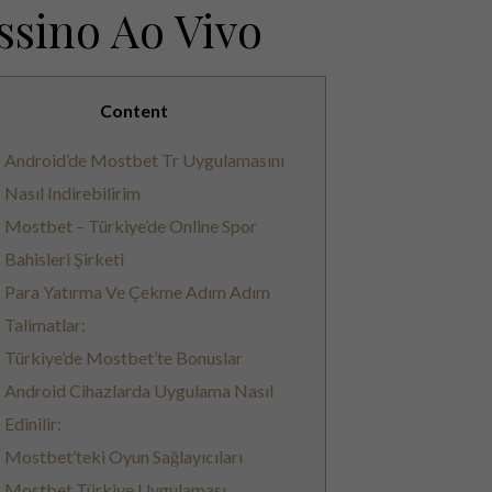
ssino Ao Vivo
Content
Android’de Mostbet Tr Uygulamasını
Nasıl Indirebilirim
Mostbet – Türkiye’de Online Spor
Bahisleri Şirketi
Para Yatırma Ve Çekme Adım Adım
Talimatlar:
Türkiye’de Mostbet’te Bonuslar
Android Cihazlarda Uygulama Nasıl
Edinilir:
Mostbet’teki Oyun Sağlayıcıları
Mostbet Türkiye Uygulaması