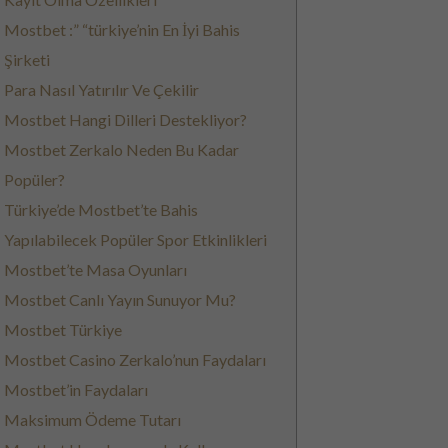
Mostbet :” “türkiye’nin En İyi Bahis
Şirketi
Para Nasıl Yatırılır Ve Çekilir
Mostbet Hangi Dilleri Destekliyor?
Mostbet Zerkalo Neden Bu Kadar
Popüler?
Türkiye’de Mostbet’te Bahis
Yapılabilecek Popüler Spor Etkinlikleri
Mostbet’te Masa Oyunları
Mostbet Canlı Yayın Sunuyor Mu?
Mostbet Türkiye
Mostbet Casino Zerkalo’nun Faydaları
Mostbet’in Faydaları
Maksimum Ödeme Tutarı