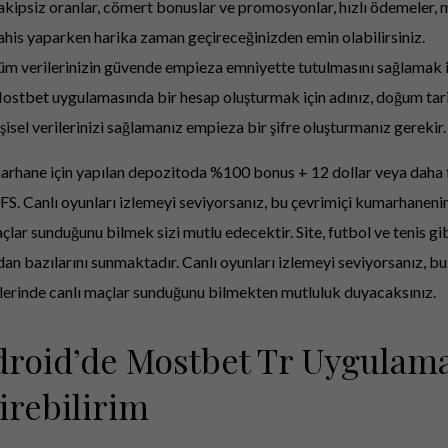
kipsiz oranlar, cömert bonuslar ve promosyonlar, hızlı ödemeler, ma
ahis yaparken harika zaman geçireceğinizden emin olabilirsiniz.
m verilerinizin güvende empieza emniyette tutulmasını sağlamak içi
ostbet uygulamasında bir hesap oluşturmak için adınız, doğum tarihi
şisel verilerinizi sağlamanız empieza bir şifre oluşturmanız gerekir.
arhane için yapılan depozitoda %100 bonus + 12 dollar veya daha fa
0FS. Canlı oyunları izlemeyi seviyorsanız, bu çevrimiçi kumarhaneni
çlar sunduğunu bilmek sizi mutlu edecektir. Site, futbol ve tenis gibi
dan bazılarını sunmaktadır. Canlı oyunları izlemeyi seviyorsanız, 
klerinde canlı maçlar sunduğunu bilmekten mutluluk duyacaksınız.
roid’de Mostbet Tr Uygulama
irebilirim