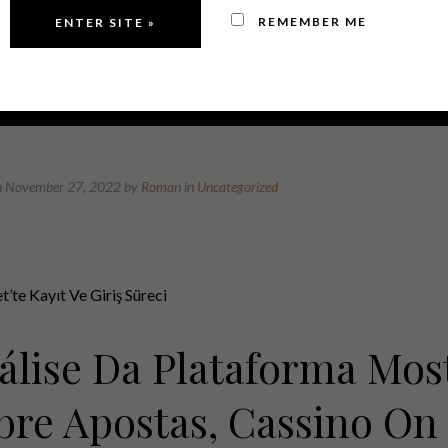
REMEMBER ME
n November 27, 2022
by
Roman
in
Uncategorized
’te Kayıt Ve Giriş Süreci
álise Da Plataforma Mos
bre Apostas, Cassino On 