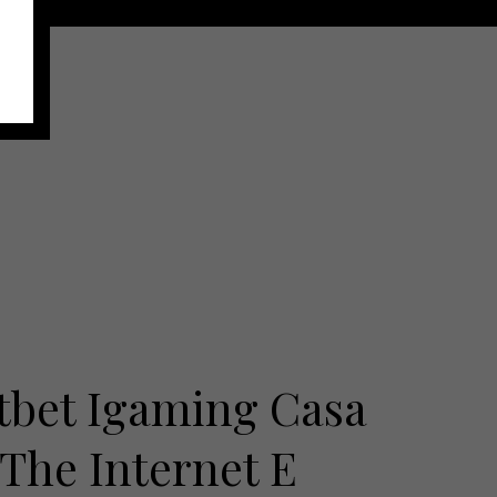
tbet Igaming Casa
The Internet E