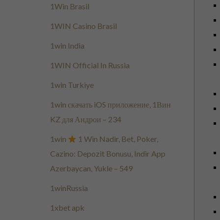
1Win Brasil
1WIN Casino Brasil
1win India
1WIN Official In Russia
1win Turkiye
1win скачать iOS приложение, 1Вин
KZ для Андрои – 234
1win
1 Win Nadir, Bet, Poker,
Cazino: Depozit Bonusu, Indir App
Azerbaycan, Yukle – 549
1winRussia
1xbet apk