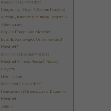
Киберспорт В Mostbet
Популярные Игры В Казино Mostbet
Методы Депозита И Вывода Средств В
Узбекистане
Служба Поддержки Mostbet
Есть Ли Какие-либо Ограничения В
Mostbet?
Мобильная Версия Mostbet
Mostbet Методы Ввода И Вывод
Средств
Live-превью
Безопасен Ли Mostbet?
Пополнение И Вывод Денег В Казино
Mostbet
Теннис