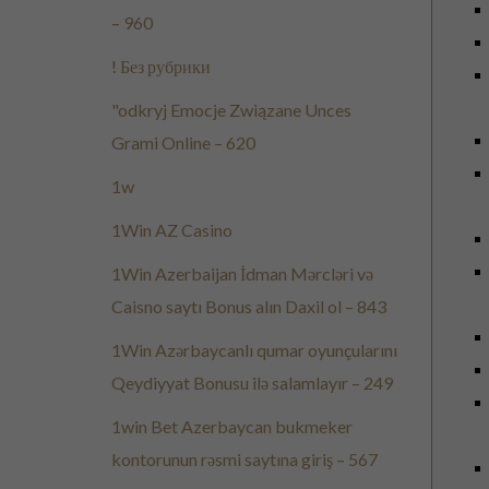
– 960
! Без рубрики
"odkryj Emocje Związane Unces
Grami Online – 620
1w
1Win AZ Casino
1Win Azerbaijan İdman Mərcləri və
Caisno saytı Bonus alın Daxil ol – 843
1Win Azərbaycanlı qumar oyunçularını
Qeydiyyat Bonusu ilə salamlayır – 249
1win Bet Azerbaycan bukmeker
kontorunun rəsmi saytına giriş – 567