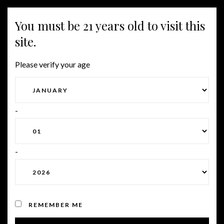
You must be 21 years old to visit this
Togg
site.
navig
Please verify your age
МОСТБЕТ ОНЛАЙН-
КАЗИНО И БУКМЕКЕ
-
-
Posted on December 4, 2022
by
Roman
in
Uncategorized
REMEMBER ME
Мостбет Онлайн-казино И Букмекер