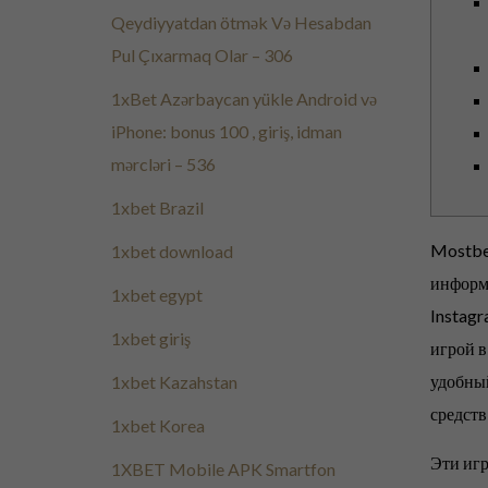
Qeydiyyatdan ötmək Və Hesabdan
Pul Çıxarmaq Olar – 306
1xBet Azərbaycan yükle Android və
iPhone: bonus 100 , giriş, idman
mərcləri – 536
1xbet Brazil
Mostbet
1xbet download
информа
1xbet egypt
Instagr
1xbet giriş
игрой в
удобный
1xbet Kazahstan
средств
1xbet Korea
Эти иг
1XBET Mobile APK Smartfon