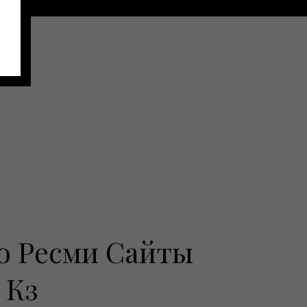
о Ресми Сайты
 Кз