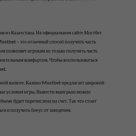
м из Казахстана. На официальном сайте Мостбет
Mostbet – это отличный способ получить часть
ия позволяет игрокам не только получить часть
лнительным комфортом. Чтобы воспользоваться
et.
льной валюте. Казино Mostbet предлагает широкий
дные условия игры. Вывести выигрыш можно
ъеме будет перечислена на счет. Так что стоит
ся и получить бонус от заведения.