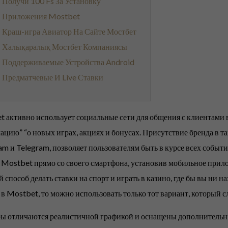
Получи 100 Fs За Установку
Приложения Mostbet
Краш-игра Авиатор На Сайте Мостбет
Халықаралық Мостбет Компаниясы
Поддерживаемые Устройства Android
Предматчевые И Live Ставки
 активно использует социальные сети для общения с клиентами в
цию” “о новых играх, акциях и бонусах. Присутствие бренда в т
am и Telegram, позволяет пользователям быть в курсе всех событ
 Mostbet прямо со своего смартфона, установив мобильное прило
 способ делать ставки на спорт и играть в казино, где бы вы ни 
 в Mostbet, то можно использовать только тот вариант, который с
ры отличаются реалистичной графикой и оснащены дополнитель