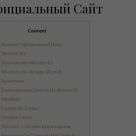
ициальный Сайт
Content
Мостбет Официальный Вход
Мостбет Кз
Приложение Мостбет Кз
Мостбет Это Лучшие Игры В
Казахстане
Еженедельные Бонусы На Депозит В
Mostbet
Ставки На Теннис
Онлайн-слоты
Мостбет — Онлайн Букмекерская
Компания Со Ставками На Спорт И