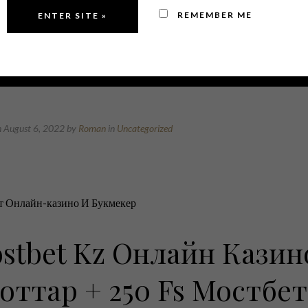
REMEMBER ME
n August 6, 2022
by
Roman
in
Uncategorized
т Онлайн-казино И Букмекер
stbet Kz Онлайн Казин
оттар + 250 Fs Мостбет