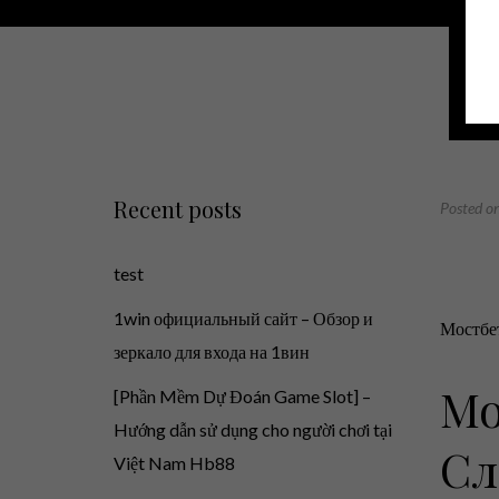
Recent posts
Posted o
test
1win официальный сайт – Обзор и
Мостбе
зеркало для входа на 1вин
Mo
[Phần Mềm Dự Đoán Game Slot] –
Hướng dẫn sử dụng cho người chơi tại
Сл
Việt Nam Hb88