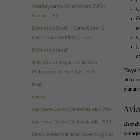
Azərbaycanda Onlayn Mərc Evi Və
Un
Kazino – 405
Ö
Betmotion Brasil » Como Entrar E
əl
Dar? Bônus De R$150 – 687
De
İs
Betmotion brazil
cə
Betmotion É Legal? Análise Da
Təyyarə
Plataforma De Apostas – 676
əldə et
blog
olunur, 
casino
Avia
das beste Casino Deutschlands – 746
das beste Casino Deutschlands – 933
Lisenziy
olmaqla
Eine Unwiderstehliche Bewertung Des