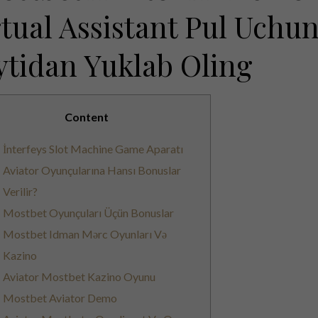
rtual Assistant Pul Uch
ytidan Yuklab Oling
Content
İnterfeys Slot Machine Game Aparatı
Aviator Oyunçularına Hansı Bonuslar
Verilir?
Mostbet Oyunçuları Üçün Bonuslar
Mostbet Idman Mərc Oyunları Və
Kazino
Aviator Mostbet Kazino Oyunu
Mostbet Aviator Demo