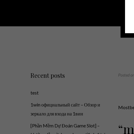
Recent posts
Posted o
test
1win официальный сайт – Обзор и
Mostbet
зеркало для входа на 1вин
“m
[Phần Mềm Dự Đoán Game Slot] –