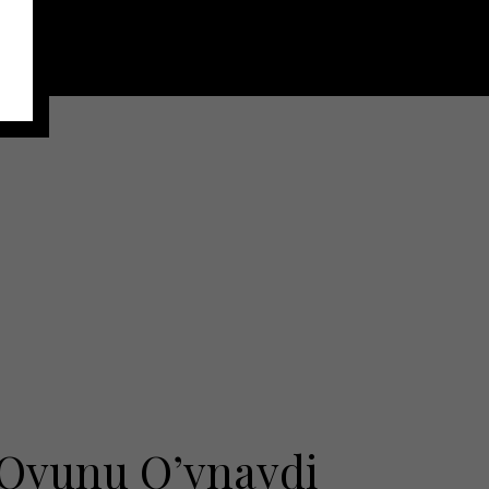
 Oyunu O’ynaydi