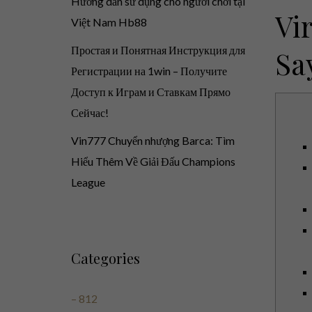
Hướng dẫn sử dụng cho người chơi tại
Vi
Việt Nam Hb88
Простая и Понятная Инструкция для
Sa
Регистрации на 1win – Получите
Доступ к Играм и Ставкам Прямо
Сейчас!
Vin777 Chuyển nhượng Barca: Tìm
Hiểu Thêm Về Giải Đấu Champions
League
Categories
– 812