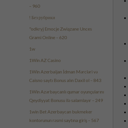
– 960
! Без рубрики
"odkryj Emocje Związane Unces
Grami Online – 620
1w
1Win AZ Casino
1Win Azerbaijan İdman Mərcləri və
Caisno saytı Bonus alın Daxil ol – 843
1Win Azərbaycanlı qumar oyunçularını
Qeydiyyat Bonusu ilə salamlayır – 249
1win Bet Azerbaycan bukmeker
kontorunun rəsmi saytına giriş – 567