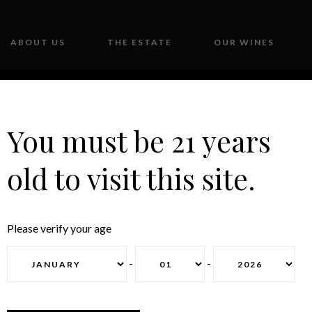
ABOUT US
THE ESTATE
OUR WINES
You must be 21 years
old to visit this site.
VIATOR AZƏRBAYCA
Please verify your age
QAZANMALI
-
-