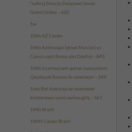
"odkryj Emocje Związane Unces
Grami Online – 620
1w
1Win AZ Casino
1Win Azerbaijan İdman Mərcləri və
Caisno saytı Bonus alın Daxil ol – 843
1Win Azərbaycanlı qumar oyunçularını
Qeydiyyat Bonusu ilə salamlayır – 249
1win Bet Azerbaycan bukmeker
kontorunun rəsmi saytına giriş – 567
1Win Brasil
1WIN Casino Brasil