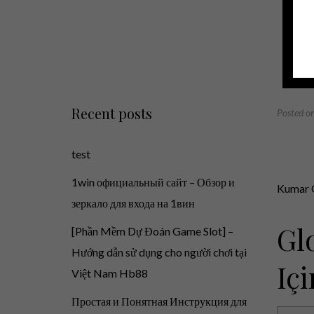
Recent posts
Posted o
test
1win официальный сайт – Обзор и
Kumar O
зеркало для входа на 1вин
Gl
[Phần Mềm Dự Đoán Game Slot] –
Hướng dẫn sử dụng cho người chơi tại
Iç
Việt Nam Hb88
Простая и Понятная Инструкция для