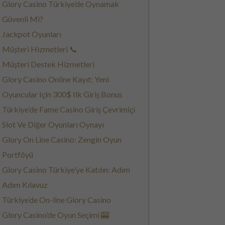
Glory Casino Türkiye’de Oynamak
Güvenli Mi?
Jackpot Oyunları
Müşteri Hizmetleri 📞
Müşteri Destek Hizmetleri
Glory Casino Online Kayıt: Yeni
Oyuncular Için 300$ Ilk Giriş Bonus
Türkiye’de Fame Casino Giriş Çevrimiçi
Slot Ve Diğer Oyunları Oynayı
Glory On Line Casino: Zengin Oyun
Portföyü
Glory Casino Türkiye’ye Katılın: Adım
Adım Kılavuz
Türkiye’de On-line Glory Casino
Glory Casino’de Oyun Seçimi 🎰