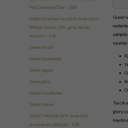
Pul Çıxarmaq Olar – 306
Green V
1xBet Azərbaycan yükle Android və
nedenle
iPhone: bonus 100 , giriş, idman
sahipti
mərcləri – 536
oyunları
1xbet Brazil
Eğ
1xbet download
Ye
1xbet egypt
Op
1xbet giriş
Bu
O
1xbet Kazahstan
Tercih e
1xbet Korea
glory ca
1XBET Mobile APK Smartfon
kaydırıc
proqramını yükləyin – 138