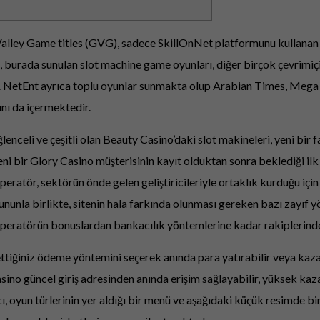
alley Game titles (GVG), sadece SkillOnNet platformunu kullanan cas
, burada sunulan slot machine game oyunları, diğer birçok çevrimiçi
r. NetEnt ayrıca toplu oyunlar sunmakta olup Arabian Times, Mega 
nı da içermektedir.
lenceli ve çeşitli olan Beauty Casino’daki slot makineleri, yeni bir
ni bir Glory Casino müşterisinin kayıt olduktan sonra beklediği ilk ş
eratör, sektörün önde gelen geliştiricileriyle ortaklık kurduğu için 
nunla birlikte, sitenin hala farkında olunması gereken bazı zayıf yö
peratörün bonuslardan bankacılık yöntemlerine kadar rakiplerinden n
ttiğiniz ödeme yöntemini seçerek anında para yatırabilir veya kazan
sino güncel giriş adresinden anında erişim sağlayabilir, yüksek kazanç
ı, oyun türlerinin yer aldığı bir menü ve aşağıdaki küçük resimde bi