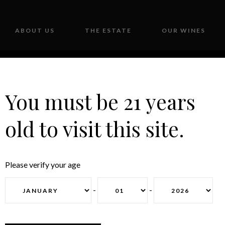
ABOUT US
THE ESTATE
OUR WINES
You must be 21 years
old to visit this site.
YNAMAK IÇIN EN I
Please verify your age
-
-