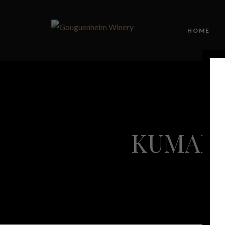
HOME
KUMAR O