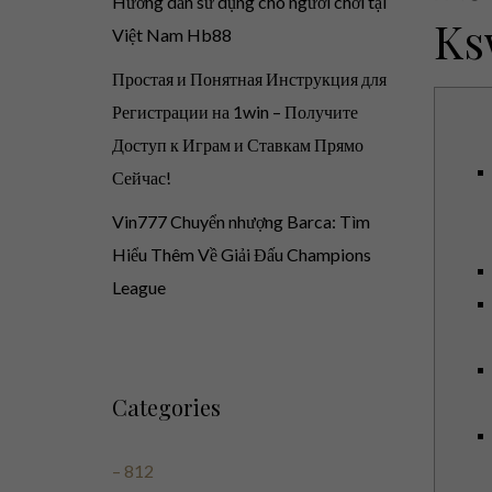
Hướng dẫn sử dụng cho người chơi tại
Ks
Việt Nam Hb88
Простая и Понятная Инструкция для
Регистрации на 1win – Получите
Доступ к Играм и Ставкам Прямо
Сейчас!
Vin777 Chuyển nhượng Barca: Tìm
Hiểu Thêm Về Giải Đấu Champions
League
Categories
– 812