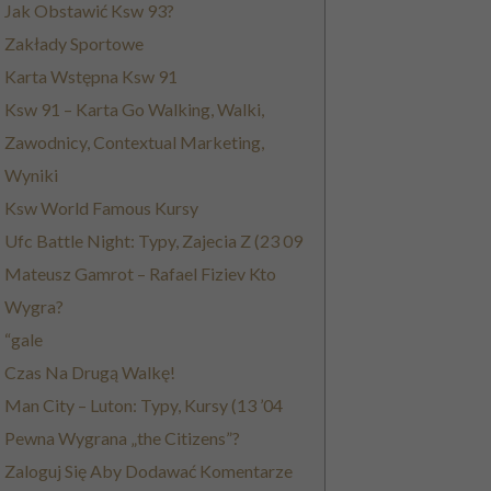
Jak Obstawić Ksw 93?
Zakłady Sportowe
Karta Wstępna Ksw 91
Ksw 91 – Karta Go Walking, Walki,
Zawodnicy, Contextual Marketing,
Wyniki
Ksw World Famous Kursy
Ufc Battle Night: Typy, Zajecia Z (23 09
Mateusz Gamrot – Rafael Fiziev Kto
Wygra?
“gale
Czas Na Drugą Walkę!
Man City – Luton: Typy, Kursy (13 ’04
Pewna Wygrana „the Citizens”?
Zaloguj Się Aby Dodawać Komentarze