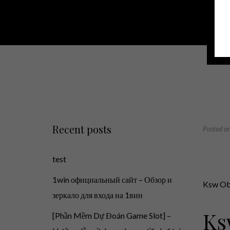
Recent posts
Posted o
test
1win официальный сайт – Обзор и
Ksw Ob
зеркало для входа на 1вин
Ks
[Phần Mềm Dự Đoán Game Slot] –