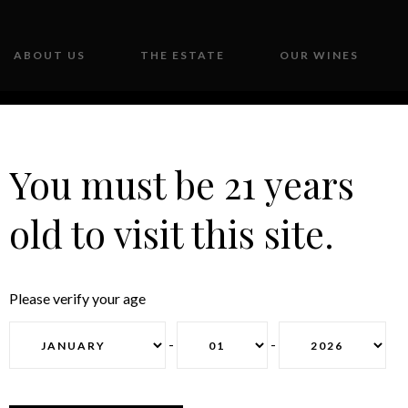
ABOUT US
THE ESTATE
OUR WINES
You must be 21 years
old to visit this site.
ANIE GDZIE OBSTAW
Please verify your age
BUKMACHERA
-
-