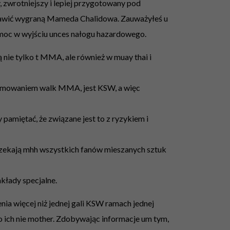
 zwrotniejszy i lepiej przygotowany pod
tawić wygraną Mameda Chalidowa. Zauważyłeś u
pomoc w wyjściu unces nałogu hazardowego.
 nie tylko t MMA, ale również w muay thai i
promowaniem walk MMA, jest KSW, a więc
pamiętać, że związane jest to z ryzykiem i
czekają mhh wszystkich fanów mieszanych sztuk
kłady specjalne.
enia więcej niż jednej gali KSW ramach jednej
?o ich nie mother. Zdobywając informacje um tym,