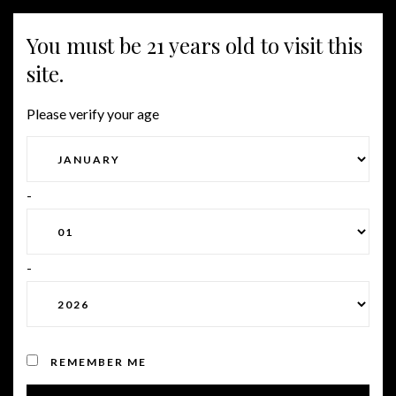
You must be 21 years old to visit this
Togg
site.
navig
Please verify your age
ENTRETENIMENTO DE
JOGO COM BÓNUS AT
-
THE CARACTERÍSTICAS
EXCLUSIVA
-
REMEMBER ME
Posted on September 29, 2022
by
Roman
in
casino