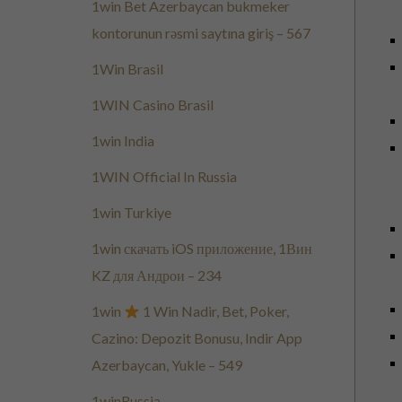
1win Bet Azerbaycan bukmeker
kontorunun rəsmi saytına giriş – 567
1Win Brasil
1WIN Casino Brasil
1win India
1WIN Official In Russia
1win Turkiye
1win скачать iOS приложение, 1Вин
KZ для Андрои – 234
1win
1 Win Nadir, Bet, Poker,
Cazino: Depozit Bonusu, Indir App
Azerbaycan, Yukle – 549
1winRussia