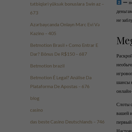
н
tətbiqləri yüksək bonuslara 1win az –
деньгам
673
не забл
Azərbaycanda Onlayn Mərc Evi Və
Kazino – 405
Me
Betmotion Brasil » Como Entrar E
Dar? Bônus De R$150 – 687
Раскрой
необычн
Betmotion brazil
игровог
Betmotion É Legal? Análise Da
шансы н
Plataforma De Apostas – 676
онлайн-
blog
Слоты с
casino
вашей и
das beste Casino Deutschlands – 746
первый 
Настоящ