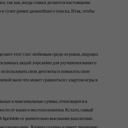
о, так как, когда ставки делаются настоящими
 и сузит рамки дальнейшего поиска. Итак, чтобы
 делают этот слот любимым среди игроков, ищущих
екламных акций Joycasino для улучшения вашего
 использовать свои депозиты и повысить свои
ний мало что может сравниться с азартом игры в
льные и максимальные суммы, относящиеся к
ости от вашего местоположения. Кстати, самый
 Sprinkle со значительно высокими выплатами.
миллиона евро.. Казино создано и имеет лицензию