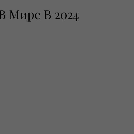
В Мире В 2024