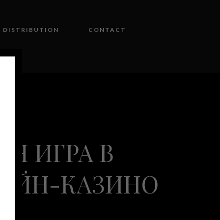
DISTRIBUTION
CONTACT
Я ИГРА В
ЛАЙН-КАЗИНО