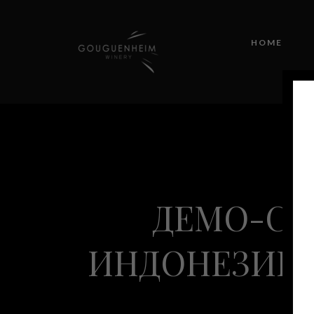
HOME
ДЕМО-СЛ
ИНДОНЕЗИИ 