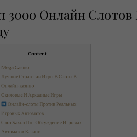
п 3000 Онлайн Слотов 
ду
Content
Mega Casino
Лучшие Стратегии Игры В Слоты В
Онлайн-казино
Скиловые И Аркадные Игры
Онлайн-слоты Против Реальных
Игровых Автоматов
Слот Saxon Пнг Обсуждение Игровых
Автоматов Казино