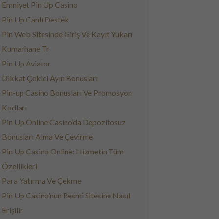
Emniyet Pin Up Casino
Pin Up Canlı Destek
Pin Web Sitesinde Giriş Ve Kayıt Yukarı
Kumarhane Tr
Pin Up Aviator
Dikkat Çekici Ayın Bonusları
Pin-up Casino Bonusları Ve Promosyon
Kodları
Pin Up Online Casino’da Depozitosuz
Bonusları Alma Ve Çevirme
Pin Up Casino Online: Hizmetin Tüm
Özellikleri
Para Yatırma Ve Çekme
Pin Up Casino’nun Resmi Sitesine Nasıl
Erişilir