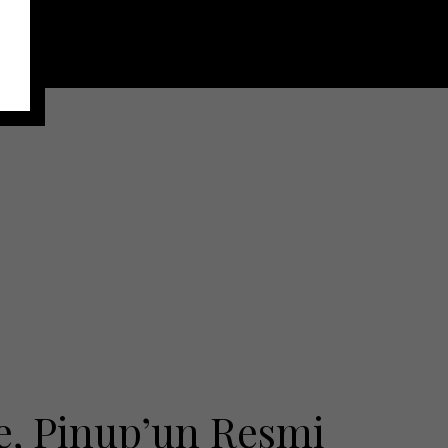
e, Pinup’un Resmi