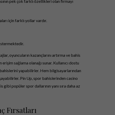
ın pek çok farklı özellikleri olan firmayı
ı için farklı yollar vardır.
östermektedir.
jlar, oyuncuların kazançlarını artırma ve bahis
en erişim sağlama olanağı sunar. Kullanıcı dostu
bahislerini yapabilirler. Hem bilgisayarlarından
ayabilirler. Pin Up, spor bahislerinden casino
s gibi popüler spor dallarının yanı sıra daha az
ç Fırsatları