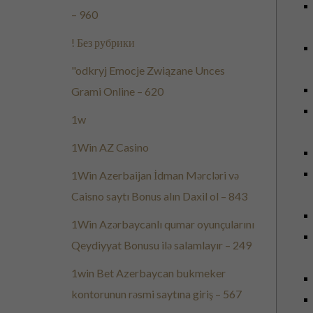
– 960
! Без рубрики
"odkryj Emocje Związane Unces
Grami Online – 620
1w
1Win AZ Casino
1Win Azerbaijan İdman Mərcləri və
Caisno saytı Bonus alın Daxil ol – 843
1Win Azərbaycanlı qumar oyunçularını
Qeydiyyat Bonusu ilə salamlayır – 249
1win Bet Azerbaycan bukmeker
kontorunun rəsmi saytına giriş – 567