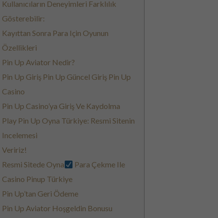
Kullanıcıların Deneyimleri Farklılık
Gösterebilir:
Kayıttan Sonra Para Için Oyunun
Özellikleri
Pin Up Aviator Nedir?
Pin Up Giriş Pin Up Güncel Giriş Pin Up
Casino
Pin Up Casino’ya Giriş Ve Kaydolma
Play Pin Up Oyna Türkiye: Resmi Sitenin
Incelemesi
Veririz!
Resmi Sitede Oyna
Para Çekme Ile
Casino Pinup Türkiye
Pin Up’tan Geri Ödeme
Pin Up Aviator Hoşgeldin Bonusu