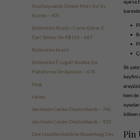
aşarsa 
Azərbaycanda Onlayn Mərc Evi Və
barındı
Kazino – 405
Pi
Betmotion Brasil » Como Entrar E
Bo
Dar? Bônus De R$150 – 687
Pi
Betmotion brazil
Ço
Betmotion É Legal? Análise Da
İlk yatı
Plataforma De Apostas – 676
keyfini 
blog
arayüzü
hem de a
casino
oyunları
das beste Casino Deutschlands – 746
bilinen
das beste Casino Deutschlands – 933
Pin 
Eine Unwiderstehliche Bewertung Des