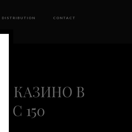
DISTRIBUTION
CONTACT
Н-КАЗИНО В
УС 150