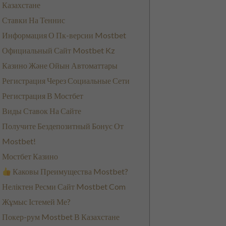
Казахстане
Ставки На Теннис
Информация О Пк-версии Mostbet
Официальный Сайт Mostbet Kz
Казино Және Ойын Автоматтары
Регистрация Через Социальные Сети
Регистрация В Мостбет
Виды Ставок На Сайте
Получите Бездепозитный Бонус От
Mostbet!
Мостбет Казино
Каковы Преимущества Mostbet?
Неліктен Ресми Сайт Mostbet Com
Жұмыс Істемей Ме?
Покер-рум Mostbet В Казахстане