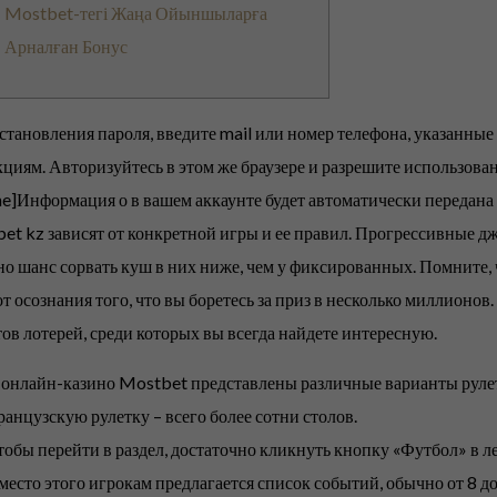
Mostbet-тегі Жаңа Ойыншыларға
Арналған Бонус
становления пароля, введите mail или номер телефона, указанны
циям. Авторизуйтесь в этом же браузере и разрешите использован
ne]Информация о в вашем аккаунте будет автоматически передана
et kz зависят от конкретной игры и ее правил. Прогрессивные 
но шанс сорвать куш в них ниже, чем у фиксированных. Помните, 
от осознания того, что вы боретесь за приз в несколько миллионов
ов лотерей, среди которых вы всегда найдете интересную.
 онлайн-казино Mostbet представлены различные варианты руле
ранцузскую рулетку – всего более сотни столов.
тобы перейти в раздел, достаточно кликнуть кнопку «Футбол» в ле
место этого игрокам предлагается список событий, обычно от 8 до