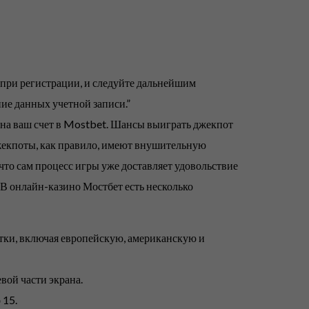
е при регистрации, и следуйте дальнейшим
ие данных учетной записи.”
 на ваш счет в Mostbet. Шансы выиграть джекпот
джекпоты, как правило, имеют внушительную
что сам процесс игры уже доставляет удовольствие
. В онлайн-казино Мостбет есть несколько
тки, включая европейскую, американскую и
вой части экрана.
 15.