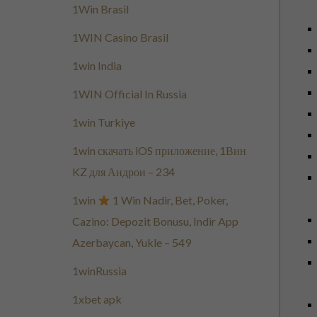
1Win Brasil
1WIN Casino Brasil
1win India
1WIN Official In Russia
1win Turkiye
1win скачать iOS приложение, 1Вин
KZ для Андрои – 234
1win
1 Win Nadir, Bet, Poker,
Cazino: Depozit Bonusu, Indir App
Azerbaycan, Yukle – 549
1winRussia
1xbet apk