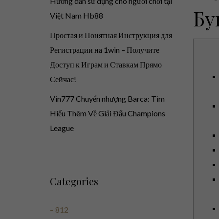
Hướng dẫn sử dụng cho người chơi tại
Бу
Việt Nam Hb88
Простая и Понятная Инструкция для
Регистрации на 1win – Получите
Доступ к Играм и Ставкам Прямо
Сейчас!
Vin777 Chuyển nhượng Barca: Tìm
Hiểu Thêm Về Giải Đấu Champions
League
Categories
– 812