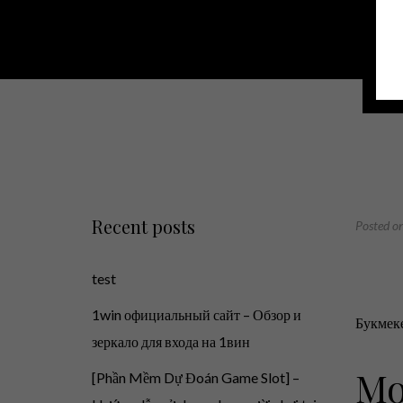
Recent posts
Posted o
test
1win официальный сайт – Обзор и
Букмек
зеркало для входа на 1вин
Mo
[Phần Mềm Dự Đoán Game Slot] –