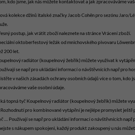
tom, kdo jsme, jak nás můžete kontaktovat a jak zpracováváme vaš
ová kolekce džínů italské značky Jacob Cohën pro sezónu Jaro/Lét
uže.
esný postup, jak vrátit zboží naleznete na stránce Vrácení zboží.
peciální oktoberfestový ležák od mnichovského pivovaru Löwenbräu
ž 200 let.
oupelnový radiátor (koupelnový žebřík) můžete využívat k vytápění
oužívají se např pro ukládání informací o návštěvnících např pro h
jistěte v našich zásadách ochrany osobních údajů více o tom, kdo j
pracováváme vaše osobní údaje.
cká topná tyč Koupelnový radiátor (koupelnový žebřík) můžete využ
 Rozhodnutí pro kombinované vytápění je nejlépe promyslet ještě p
yč … Používají se např pro ukládání informací o návštěvnících např
ejste s nákupem spokojeni, každý produkt zakoupený u nás můžet