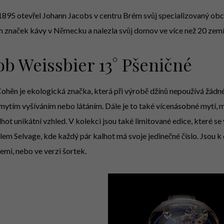
1895 otevřel Johann Jacobs v centru Brém svůj specializovaný obc
h značek kávy v Německu a nalezla svůj domov ve více než 20 zemí
ob Weissbier 13° Pšeničné
ohën je ekologická značka, která při výrobě džínů nepoužívá žádn
 mytím vyšíváním nebo látáním. Dále je to také vícenásobné mytí,
lhot unikátní vzhled. V kolekci jsou také limitované edice, které s
em Selvage, kde každý pár kalhot má svoje jedinečné číslo. Jsou k di
emi, nebo ve verzi šortek.