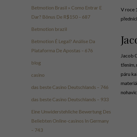
Betmotion Brasil » Como Entrar E
V roce 
Dar? Bônus De R$150 – 687
předníc
Betmotion brazil
Jac
Betmotion É Legal? Análise Da
Plataforma De Apostas – 676
Jacob C
blog
třením,
páru ka
casino
materiál
das beste Casino Deutschlands – 746
nohavic
das beste Casino Deutschlands – 933
Eine Unwiderstehliche Bewertung Des
Beliebten Online-casinos In Germany
– 743