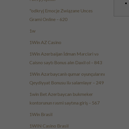
"odkryj Emocje Związane Unces
Grami Online – 620
1w
1Win AZ Casino
1Win Azerbaijan İdman Mərcləri və
Caisno saytı Bonus alın Daxil ol – 843
1Win Azərbaycanlı qumar oyunçularını
Qeydiyyat Bonusu ilə salamlayır – 249
1win Bet Azerbaycan bukmeker
kontorunun rəsmi saytına giriş – 567
1Win Brasil
1WIN Casino Brasil