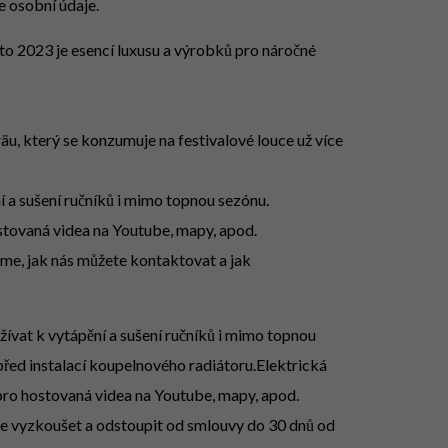
e osobní údaje.
o 2023 je esencí luxusu a výrobků pro náročné
, který se konzumuje na festivalové louce už více
 a sušení ručníků i mimo topnou sezónu.
ostovaná videa na Youtube, mapy, apod.
sme, jak nás můžete kontaktovat a jak
ívat k vytápění a sušení ručníků i mimo topnou
řed instalací koupelnového radiátoru.Elektrická
 pro hostovaná videa na Youtube, mapy, apod.
e vyzkoušet a odstoupit od smlouvy do 30 dnů od