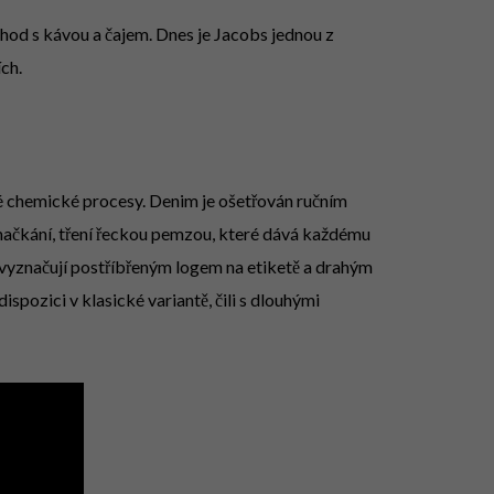
hod s kávou a čajem. Dnes je Jacobs jednou z
ch.
é chemické procesy. Denim je ošetřován ručním
 mačkání, tření řeckou pemzou, které dává každému
e vyznačují postříbřeným logem na etiketě a drahým
spozici v klasické variantě, čili s dlouhými