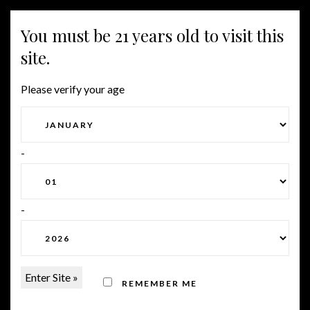
You must be 21 years old to visit this
Togg
site.
navig
Please verify your age
MONTH:
APRIL 2023
-
Roleta On-line Grátis: Confira A Few
Sites Seguros Pra Joga
-
By
Roman
Roleta On-line Grátis: Confira A Few Sites Seguros Pra Jogar
REMEMBER ME
Roleta Jogada Gratuita