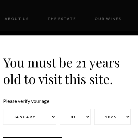
ABOUT US
THE ESTATE
OUR WINES
You must be 21 years
old to visit this site.
R BAHISLERI ŞIRKE
Please verify your age
-
-