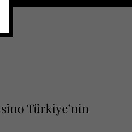
asino Türkiye’nin