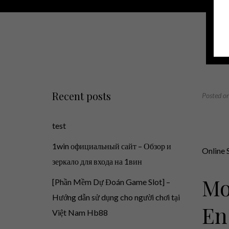
Recent posts
Posted o
test
1win официальный сайт – Обзор и
Online 
зеркало для входа на 1вин
Mo
[Phần Mềm Dự Đoán Game Slot] –
Hướng dẫn sử dụng cho người chơi tại
En 
Việt Nam Hb88