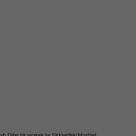
me vb. Diğer bir seçenek ise Türkiye’deki Mostbet