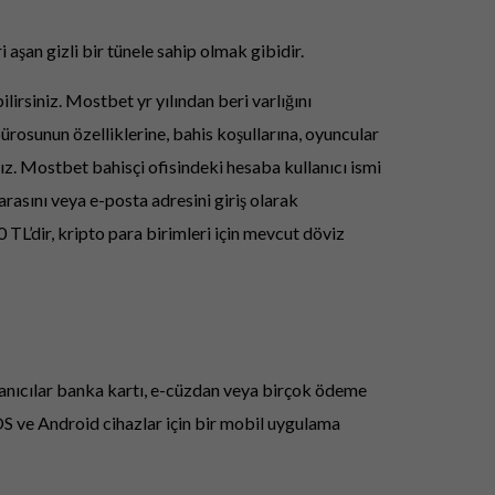
şan gizli bir tünele sahip olmak gibidir.
irsiniz. Mostbet yr yılından beri varlığını
rosunun özelliklerine, bahis koşullarına, oyuncular
ız. Mostbet bahisçi ofisindeki hesaba kullanıcı ismi
arasını veya e-posta adresini giriş olarak
TL’dir, kripto para birimleri için mevcut döviz
lanıcılar banka kartı, e-cüzdan veya birçok ödeme
iOS ve Android cihazlar için bir mobil uygulama