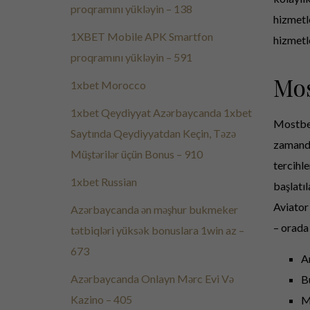
proqramını yükləyin – 138
hizmetle
1XBET Mobile APK Smartfon
hizmetl
proqramını yükləyin – 591
Mos
1xbet Morocco
1xbet Qeydiyyat Azərbaycanda 1xbet
Mostbet’
Saytında Qeydiyyatdan Keçin, Təzə
zamanda 
Müştərilər üçün Bonus – 910
tercihle
1xbet Russian
başlatı
Aviator 
Azərbaycanda ən məşhur bukmeker
– orada 
tətbiqləri yüksək bonuslara 1win az –
673
A
Azərbaycanda Onlayn Mərc Evi Və
Bu
Kazino – 405
M