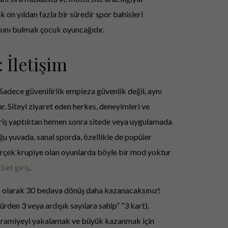
on yıldan fazla bir süredir spor bahisleri
sını bulmak çocuk oyuncağıdır.
İletişim
 Sadece güvenilirlik empieza güvenlik değil, aynı
. Siteyi ziyaret eden herkes, deneyimleri ve
a giriş yaptıktan hemen sonra sitede veya uygulamada
u yuvada, sanal sporda, özellikle de popüler
 gerçek krupiye olan oyunlarda böyle bir mod yoktur
bet giriş
.
ek olarak 30 bedava dönüş daha kazanacaksınız!
rden 3 veya ardışık sayılara sahip” “3 kart).
kramiyeyi yakalamak ve büyük kazanmak için