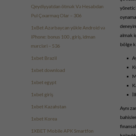
Qeydiyyatdan ötmək Və Hesabdan
yönetici
Pul Çıxarmaq Olar – 306
oynamay
deneyim 
1xBet Azərbaycan yükle Android və
almak iç
iPhone: bonus 100 , giriş, idman
bölge kı
mərcləri – 536
1xbet Brazil
A
K
1xbet download
M
1xbet egypt
Ka
1xbet giriş
İl
1xbet Kazahstan
Aynı za
bahisler
1xbet Korea
finansal
1XBET Mobile APK Smartfon
kolaylı