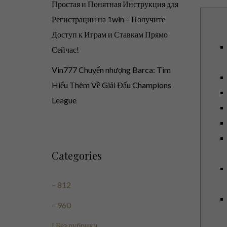
Простая и Понятная Инструкция для
Регистрации на 1win – Получите
Доступ к Играм и Ставкам Прямо
Сейчас!
Vin777 Chuyển nhượng Barca: Tìm
Hiểu Thêm Về Giải Đấu Champions
League
Categories
– 812
– 960
! Без рубрики