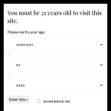
You must be 21 years old to visit this
Togg
site.
navig
Please verify your age
MONTH:
MARCH 2024
-
Mostbet-az 45 Azərbaycanda Bukmeker
Və Kazino Reward 550+250 Custom
-
Stencils, Vinyl Printing Söz 3d Cutting
By
Roman
Bunun ücün heysiyyət vəsiqənizin və ya pasportunuzun” “surəti
REMEMBER ME
və ünvanı təsdiq edən sənəd qədər lazımi sənədləri təqdim