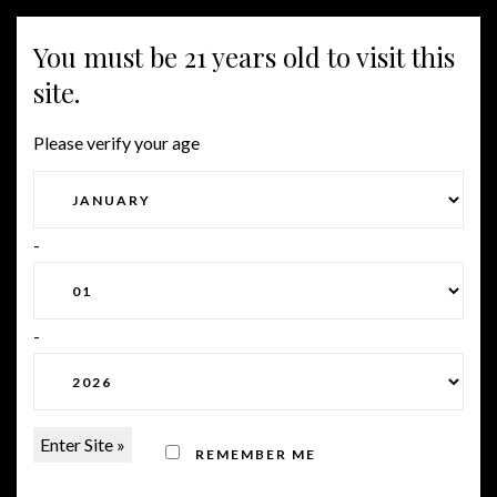
You must be 21 years old to visit this
Togg
site.
navig
Please verify your age
MONTH:
JANUARY 2023
-
Marathonbet Başlanğıc Azərbaycanda
Təsviri Marathonbet Qeydiyyatı
-
By
Roman
Marathonbet Başlanğıc Azərbaycanda Təsviri Marathonbet
Qeydiyyatı
Şanlı üçrəngli bayrağımız tezliklə işğaldan qurtulan
REMEMBER ME
elliklə bölgələrdə dalğalanacaq və bir ən enməyəcək.