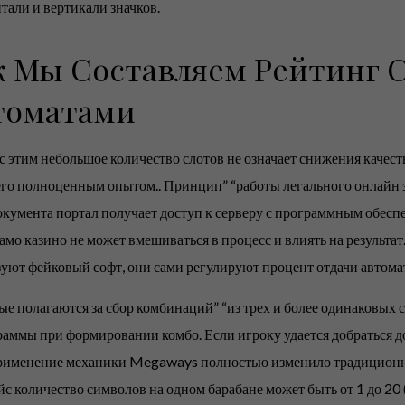
тали и вертикали значков.
к Мы Составляем Рейтинг 
томатами
с этим небольшое количество слотов не означает снижения качес
его полноценным опытом.. Принцип” “работы легального онлайн 
окумента портал получает доступ к серверу с программным обеспе
само казино не может вмешиваться в процесс и влиять на результа
уют фейковый софт, они сами регулируют процент отдачи автома
е полагаются за сбор комбинаций” “из трех и более одинаковых
аммы при формировании комбо. Если игроку удается добраться д
рименение механики Megaways полностью изменило традиционный
с количество символов на одном барабане может быть от 1 до 20 (и