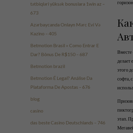
горизон
tətbiqləri yüksək bonuslara 1win az –
673
Ка
Azərbaycanda Onlayn Mərc Evi Və
Ав
Kazino – 405
Betmotion Brasil » Como Entrar E
Вместе 
Dar? Bônus De R$150 – 687
делает 
Betmotion brazil
этого д
Betmotion É Legal? Análise Da
софта, 
Plataforma De Apostas – 676
использ
blog
Призовы
пиктогр
casino
этап. П
das beste Casino Deutschlands – 746
Мегавей