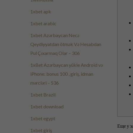
1xbet apk
1xbet arabic
1xbet Azərbaycan Necə
Qeydiyyatdan ötmək Və Hesabdan
Pul Çıxarmaq Olar – 306
1xBet Azərbaycan yükle Android və
iPhone: bonus 100 , giriş, idman
mərcləri – 536
1xbet Brazil
1xbet download
1xbet egypt
Еще у з
1xbet giriş