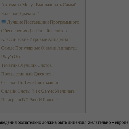
Автоматы Могут Выплачивать Самый
Большой Джекпот?
Лучшие Поставщики Программного
Обеспечения Для Онлайн-слотов
Классические Игровые Аппараты
Самые Популярные Онлайн Аппараты
Play’n Go
Тематика Лучших Слотов
Прогрессивный Джекпот
Ссылки По Теме Слот-машин
Онлайн Слоты Risk Game: Увеличьте
Выигрыш В 2 Раза И Больше
аведения обязательно должна быть лицензия, желательно – европ