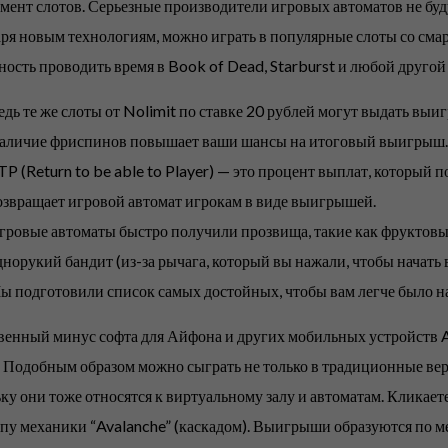
мент слотов. Серьезные производители игровых автоматов не буд
ря новым технологиям, можно играть в популярные слоты со сма
ость проводить время в Book of Dead, Starburst и любой другой 
едь те же слоты от Nolimit по ставке 20 рублей могут выдать вы
аличие фриспинов повышает ваши шансы на итоговый выигрыш.
TP (Return to be able to Player) — это процент выплат, который п
озвращает игровой автомат игрокам в виде выигрышей.
гровые автоматы быстро получили прозвища, такие как фруктовые 
днорукий бандит (из-за рычага, который вы нажали, чтобы начать 
ы подготовили список самых достойных, чтобы вам легче было н
енный минус софта для Айфона и других мобильных устройств Ap
. Подобным образом можно сыграть не только в традиционные верси
ку они тоже относятся к виртуальному залу и автоматам. Кликаете
у механики “Avalanche” (каскадом). Выигрыши образуются по ме