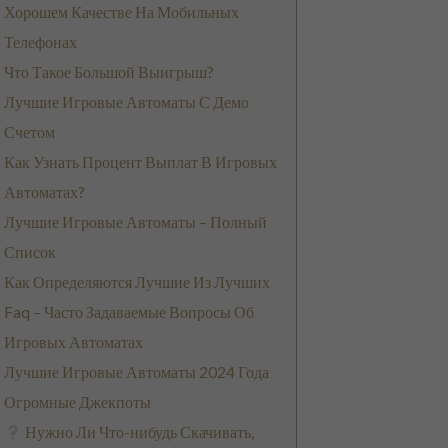
Хорошем Качестве На Мобильных
Телефонах
Что Такое Большой Выигрыш?
Лучшие Игровые Автоматы С Демо
Счетом
Как Узнать Процент Выплат В Игровых
Автоматах?
Лучшие Игровые Автоматы – Полный
Список
Как Определяются Лучшие Из Лучших
Faq – Часто Задаваемые Вопросы Об
Игровых Автоматах
Лучшие Игровые Автоматы 2024 Года
Огромные Джекпоты
Нужно Ли Что-нибудь Скачивать,